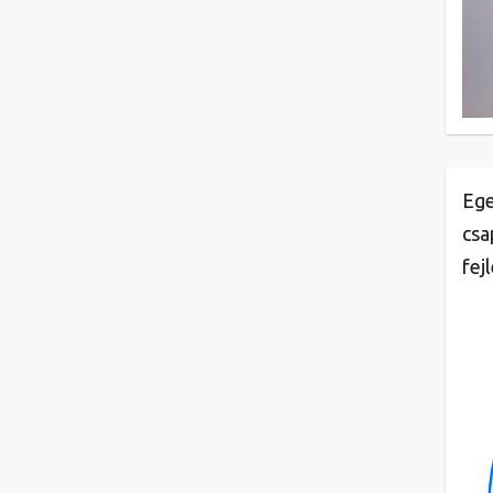
Ege
csa
fej