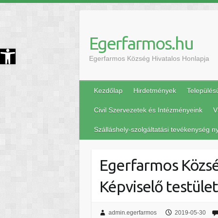
Egerfarmos.hu
szköztár megnyitása
Egerfarmos Község Hivatalos Honlapja
Kezdőlap
Hirdetmények
Település
Civil Szervezetek és Intézményeink
V
Szálláshely-szolgáltatási tevékenység ny
Egerfarmos Közs
Képviselő testület
admin.egerfarmos
2019-05-30