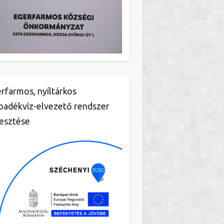
rfarmos, nyíltárkos
padékvíz-elvezető rendszer
lesztése