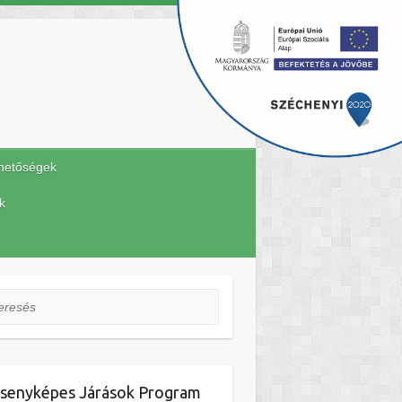
hetőségek
k
esés
senyképes Járások Program