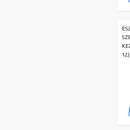
ÉS
SZ
KE
12)