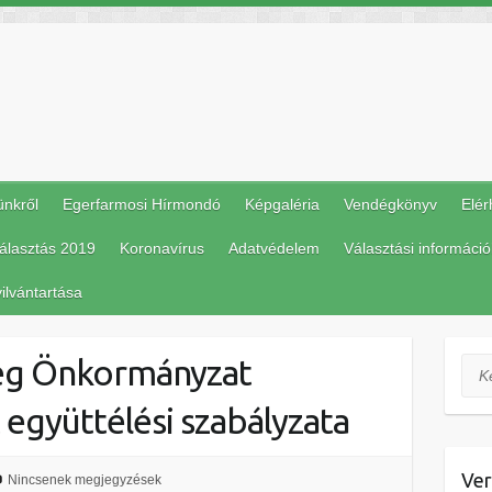
ünkről
Egerfarmosi Hírmondó
Képgaléria
Vendégkönyv
Elér
álasztás 2019
Koronavírus
Adatvédelem
Választási információ
ilvántartása
ég Önkormányzat
Ker
 együttélési szabályzata
Ver
Nincsenek megjegyzések