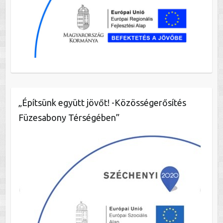
„Építsünk együtt jövőt! -Közösségerősítés
Füzesabony Térségében”