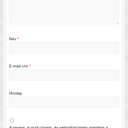
Név
*
E-mail cím
*
Honlap
A nevem, e-mail címem, és weboldalcímem mentése a