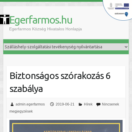
szköztár megnyitása
Egerfarmos.hu
Egerfarmos Község Hivatalos Honlapja
Biztonságos szórakozás 6
szabálya
admin.egerfarmos
2019-06-21
Hírek
Nincsenek
megjegyzések