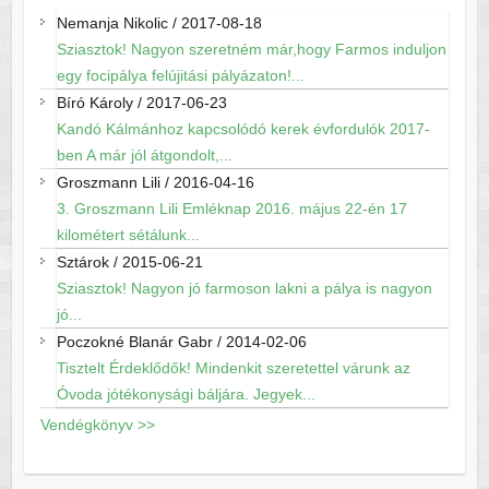
Nemanja Nikolic
/
2017-08-18
Sziasztok! Nagyon szeretném már,hogy Farmos induljon
egy focipálya felújitási pályázaton!...
Bíró Károly
/
2017-06-23
Kandó Kálmánhoz kapcsolódó kerek évfordulók 2017-
ben A már jól átgondolt,...
Groszmann Lili
/
2016-04-16
3. Groszmann Lili Emléknap 2016. május 22-én 17
kilométert sétálunk...
Sztárok
/
2015-06-21
Sziasztok! Nagyon jó farmoson lakni a pálya is nagyon
jó...
Poczokné Blanár Gabr
/
2014-02-06
Tisztelt Érdeklődők! Mindenkit szeretettel várunk az
Óvoda jótékonysági báljára. Jegyek...
Vendégkönyv >>