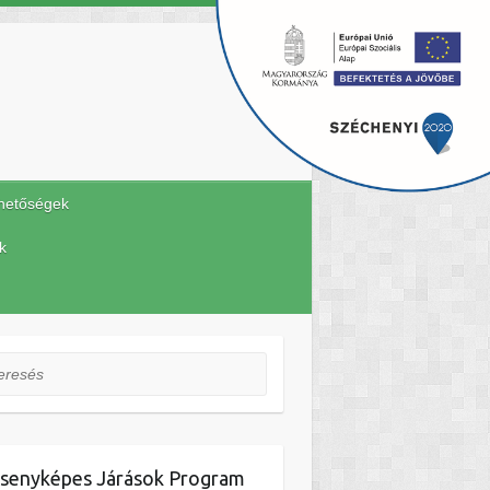
hetőségek
k
esés
senyképes Járások Program