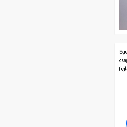
Ege
csa
fej