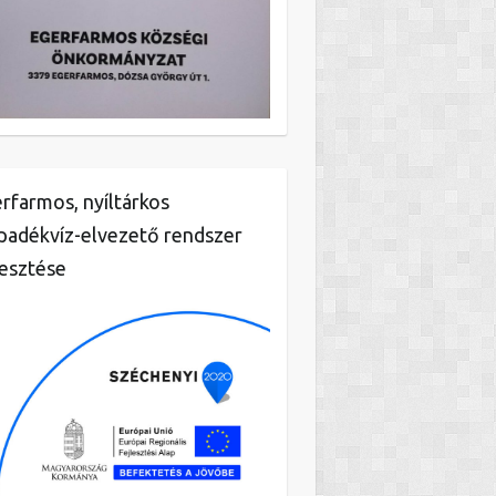
rfarmos, nyíltárkos
padékvíz-elvezető rendszer
lesztése