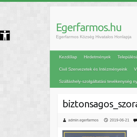
Egerfarmos.hu
szköztár megnyitása
Egerfarmos Község Hivatalos Honlapja
Kezdőlap
Hirdetmények
Település
Civil Szervezetek és Intézményeink
V
Szálláshely-szolgáltatási tevékenység ny
biztonsagos_szor
admin.egerfarmos
2019-06-21