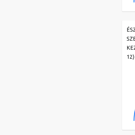
ÉS
SZ
KE
12)