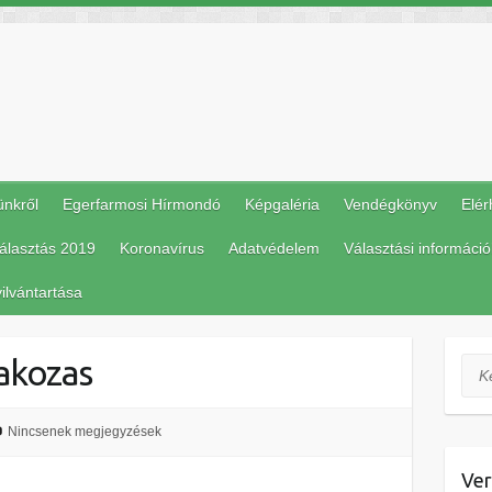
ünkről
Egerfarmosi Hírmondó
Képgaléria
Vendégkönyv
Elér
álasztás 2019
Koronavírus
Adatvédelem
Választási információ
ilvántartása
akozas
Ker
Nincsenek megjegyzések
Ver