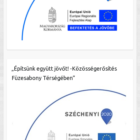
„Építsünk együtt jövőt! -Közösségerősítés
Füzesabony Térségében”