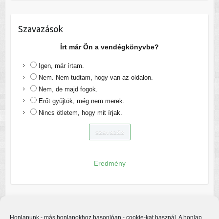
Szavazások
Írt már Ön a vendégkönyvbe?
Igen, már írtam.
Nem. Nem tudtam, hogy van az oldalon.
Nem, de majd fogok.
Erőt gyűjtök, még nem merek.
Nincs ötletem, hogy mit írjak.
Eredmény
Honlapunk - más honlapokhoz hasonlóan - cookie-kat használ. A honlap