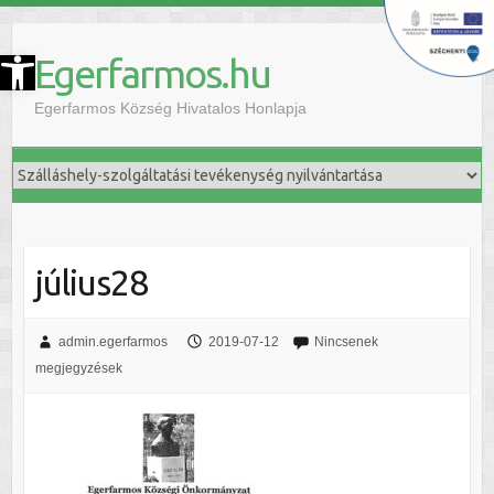
szköztár megnyitása
Egerfarmos.hu
Egerfarmos Község Hivatalos Honlapja
július28
admin.egerfarmos
2019-07-12
Nincsenek
megjegyzések