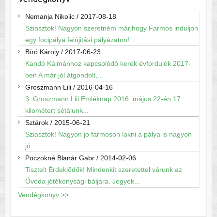
Nemanja Nikolic
/
2017-08-18
Sziasztok! Nagyon szeretném már,hogy Farmos induljon
egy focipálya felújitási pályázaton!...
Bíró Károly
/
2017-06-23
Kandó Kálmánhoz kapcsolódó kerek évfordulók 2017-
ben A már jól átgondolt,...
Groszmann Lili
/
2016-04-16
3. Groszmann Lili Emléknap 2016. május 22-én 17
kilométert sétálunk...
Sztárok
/
2015-06-21
Sziasztok! Nagyon jó farmoson lakni a pálya is nagyon
jó...
Poczokné Blanár Gabr
/
2014-02-06
Tisztelt Érdeklődők! Mindenkit szeretettel várunk az
Óvoda jótékonysági báljára. Jegyek...
Vendégkönyv >>