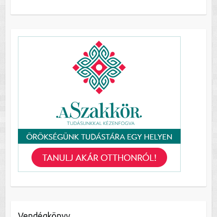
Vendégkönyv