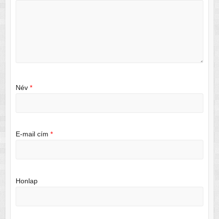
Név
*
E-mail cím
*
Honlap