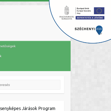
hetőségek
k
esés
senyképes Járások Program