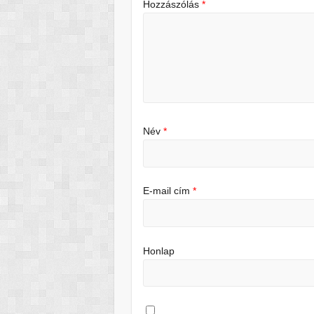
Hozzászólás
*
Név
*
E-mail cím
*
Honlap