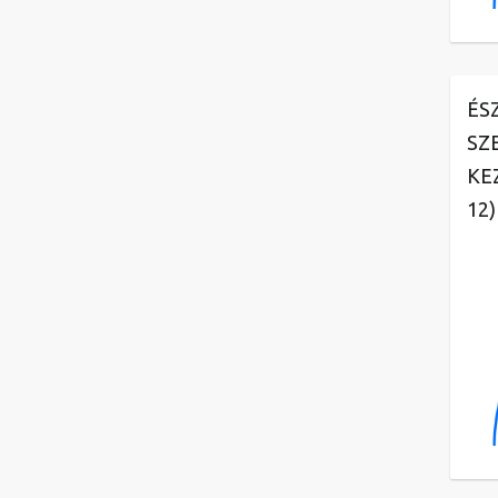
ÉS
SZ
KE
12)