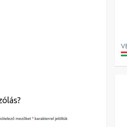
zólás?
 kötelező mezőket
*
karakterrel jelöltük