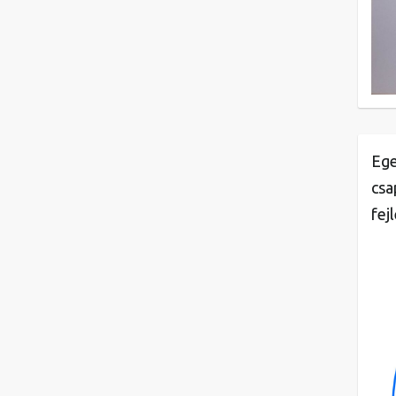
Ege
csa
fej