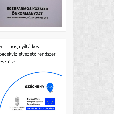
rfarmos, nyíltárkos
padékvíz-elvezető rendszer
lesztése