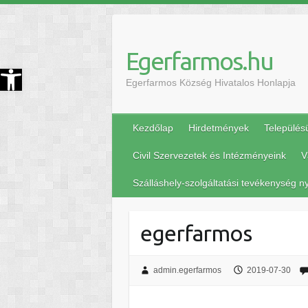
Egerfarmos.hu
szköztár megnyitása
Egerfarmos Község Hivatalos Honlapja
Kezdőlap
Hirdetmények
Település
Civil Szervezetek és Intézményeink
V
Szálláshely-szolgáltatási tevékenység ny
egerfarmos
admin.egerfarmos
2019-07-30