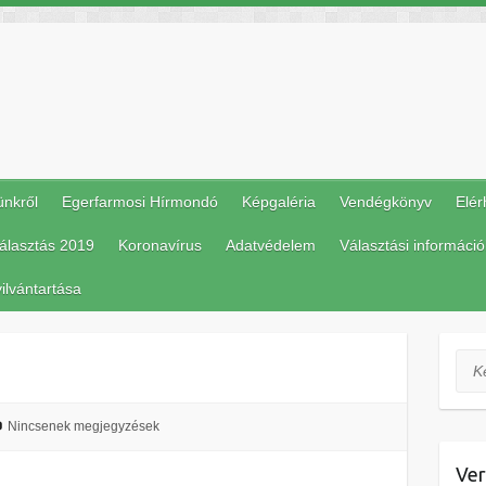
ünkről
Egerfarmosi Hírmondó
Képgaléria
Vendégkönyv
Elér
álasztás 2019
Koronavírus
Adatvédelem
Választási információ
ilvántartása
Ker
Nincsenek megjegyzések
Ver