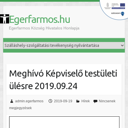
szköztár megnyitása
Egerfarmos.hu
Egerfarmos Község Hivatalos Honlapja
Meghívó Képviselő testületi
ülésre 2019.09.24
admin.egerfarmos
2019-09-19
Hírek
Nincsenek
megjegyzések