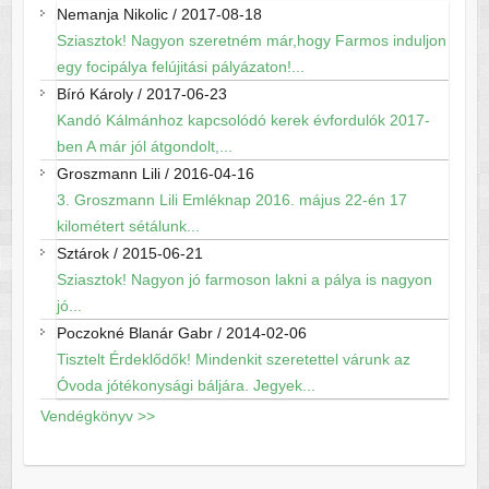
Nemanja Nikolic
/
2017-08-18
Sziasztok! Nagyon szeretném már,hogy Farmos induljon
egy focipálya felújitási pályázaton!...
Bíró Károly
/
2017-06-23
Kandó Kálmánhoz kapcsolódó kerek évfordulók 2017-
ben A már jól átgondolt,...
Groszmann Lili
/
2016-04-16
3. Groszmann Lili Emléknap 2016. május 22-én 17
kilométert sétálunk...
Sztárok
/
2015-06-21
Sziasztok! Nagyon jó farmoson lakni a pálya is nagyon
jó...
Poczokné Blanár Gabr
/
2014-02-06
Tisztelt Érdeklődők! Mindenkit szeretettel várunk az
Óvoda jótékonysági báljára. Jegyek...
Vendégkönyv >>