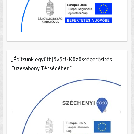
„Építsünk együtt jövőt! -Közösségerősítés
Füzesabony Térségében”