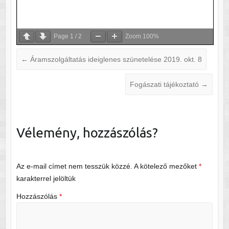
Page
1
/
2
Zoom
100%
←
Áramszolgáltatás ideiglenes szünetelése 2019. okt. 8
Fogászati tájékoztató
→
Vélemény, hozzászólás?
Az e-mail címet nem tesszük közzé.
A kötelező mezőket
*
karakterrel jelöltük
Hozzászólás
*