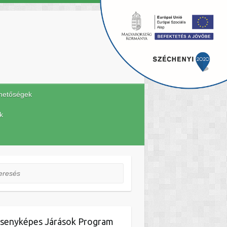
hetőségek
k
esés
senyképes Járások Program