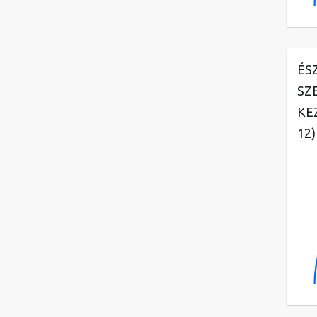
ÉS
SZ
KE
12)