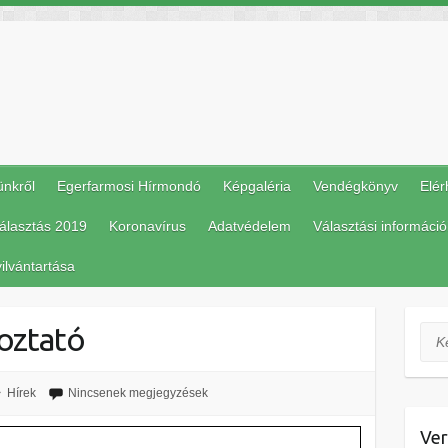
ünkről
Egerfarmosi Hírmondó
Képgaléria
Vendégkönyv
Elér
álasztás 2019
Koronavírus
Adatvédelem
Választási információ
ilvántartása
koztató
Ker
Hírek
Nincsenek megjegyzések
Ver