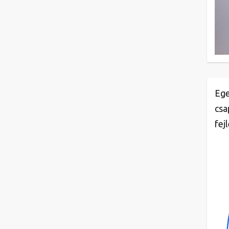
Ege
csa
fej