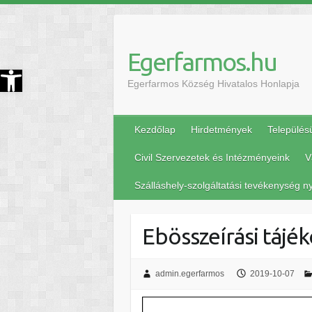
Egerfarmos.hu
szköztár megnyitása
Egerfarmos Község Hivatalos Honlapja
Kezdőlap
Hirdetmények
Település
Civil Szervezetek és Intézményeink
V
Szálláshely-szolgáltatási tevékenység ny
Ebösszeírási tájé
admin.egerfarmos
2019-10-07