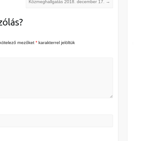
Közmeghallgatás 2018. december 17.
→
zólás?
 kötelező mezőket
*
karakterrel jelöltük