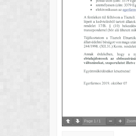
Page
1
/
1
Zoo