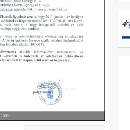
m
100%