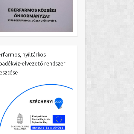
rfarmos, nyíltárkos
padékvíz-elvezető rendszer
lesztése