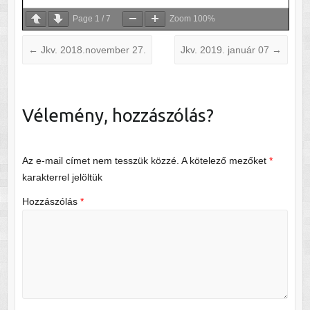
Page
1
/
7
Zoom
100%
←
Jkv. 2018.november 27.
Jkv. 2019. január 07
→
Vélemény, hozzászólás?
Az e-mail címet nem tesszük közzé.
A kötelező mezőket
*
karakterrel jelöltük
Hozzászólás
*