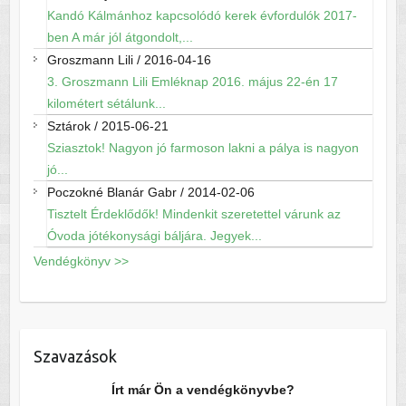
Kandó Kálmánhoz kapcsolódó kerek évfordulók 2017-
ben A már jól átgondolt,...
Groszmann Lili
/
2016-04-16
3. Groszmann Lili Emléknap 2016. május 22-én 17
kilométert sétálunk...
Sztárok
/
2015-06-21
Sziasztok! Nagyon jó farmoson lakni a pálya is nagyon
jó...
Poczokné Blanár Gabr
/
2014-02-06
Tisztelt Érdeklődők! Mindenkit szeretettel várunk az
Óvoda jótékonysági báljára. Jegyek...
Vendégkönyv >>
Szavazások
Írt már Ön a vendégkönyvbe?