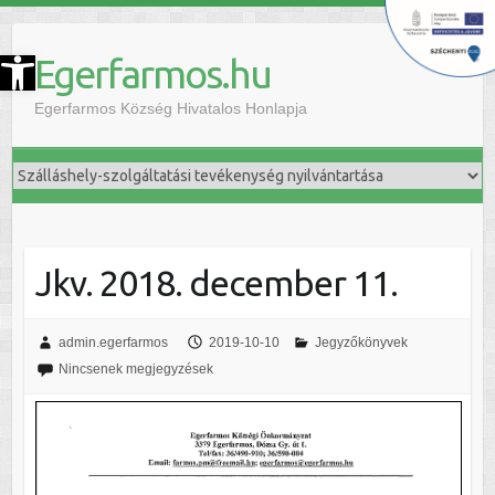
szköztár megnyitása
Egerfarmos.hu
Egerfarmos Község Hivatalos Honlapja
Jkv. 2018. december 11.
admin.egerfarmos
2019-10-10
Jegyzőkönyvek
Nincsenek megjegyzések