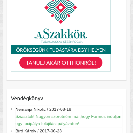
Vendégkönyv
Nemanja Nikolic
/
2017-08-18
Sziasztok! Nagyon szeretném már,hogy Farmos induljon
egy focipálya felújitási pályázaton!...
Bíró Károly
/
2017-06-23