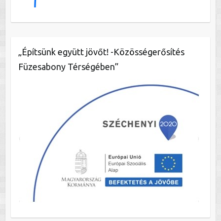
„Építsünk együtt jövőt! -Közösségerősítés
Füzesabony Térségében”