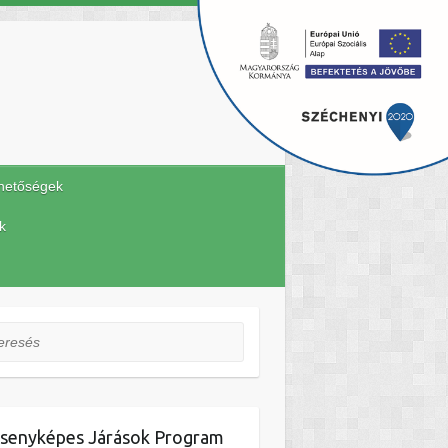
hetőségek
k
esés
senyképes Járások Program