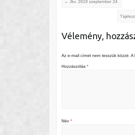
←
Jkv. 2019 szeptember 24.
Tájékoz
Vélemény, hozzás
Az e-mail címet nem tesszük közzé.
A
Hozzászólás
*
Név
*