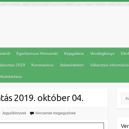
ünkről
Egerfarmosi Hírmondó
Képgaléria
Vendégkönyv
Elér
álasztás 2019
Koronavírus
Adatvédelem
Választási információ
ilvántartása
tás 2019. október 04.
Ker
Jegyzőkönyvek
Nincsenek megjegyzések
Ver