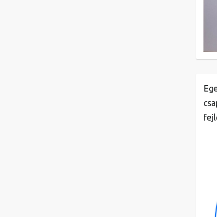
Ege
csa
fej