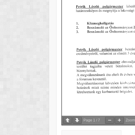
Page
1
/
7
Zoo