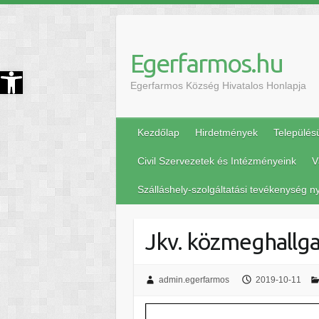
Egerfarmos.hu
szköztár megnyitása
Egerfarmos Község Hivatalos Honlapja
Kezdőlap
Hirdetmények
Település
Civil Szervezetek és Intézményeink
V
Szálláshely-szolgáltatási tevékenység ny
Jkv. közmeghallga
admin.egerfarmos
2019-10-11