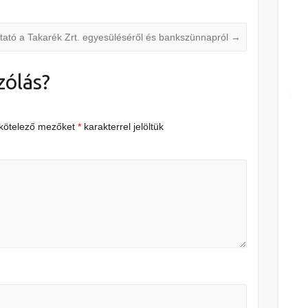
tató a Takarék Zrt. egyesüléséről és bankszünnapról
→
zólás?
 kötelező mezőket
*
karakterrel jelöltük