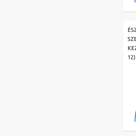
ÉS
SZ
KE
12)