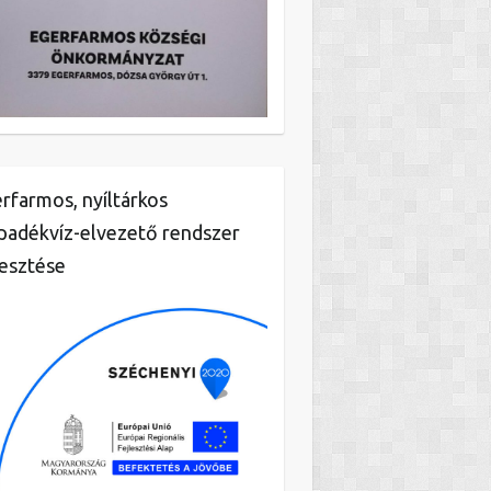
rfarmos, nyíltárkos
padékvíz-elvezető rendszer
lesztése