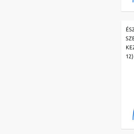
ÉS
SZ
KE
12)