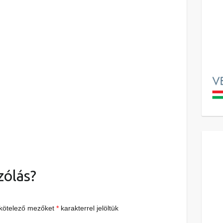
zólás?
 kötelező mezőket
*
karakterrel jelöltük