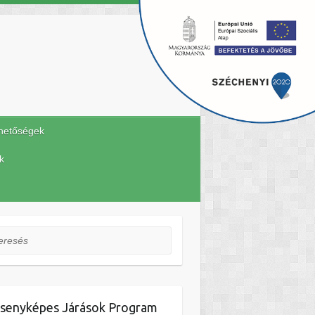
hetőségek
k
esés
senyképes Járások Program