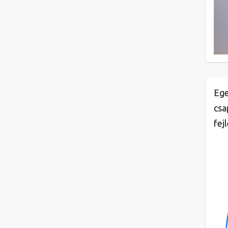
Ege
csa
fej