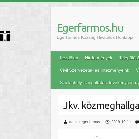
Egerfarmos.hu
szköztár megnyitása
Egerfarmos Község Hivatalos Honlapja
Kezdőlap
Hirdetmények
Település
Civil Szervezetek és Intézményeink
V
Szálláshely-szolgáltatási tevékenység ny
Jkv. közmeghallga
admin.egerfarmos
2019-10-11