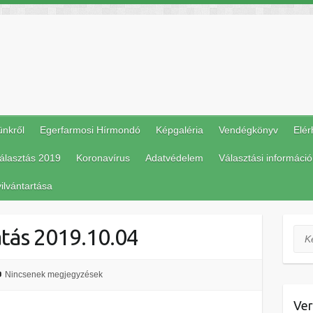
ünkről
Egerfarmosi Hírmondó
Képgaléria
Vendégkönyv
Elér
álasztás 2019
Koronavírus
Adatvédelem
Választási információ
ilvántartása
tás 2019.10.04
Ker
Nincsenek megjegyzések
Ver