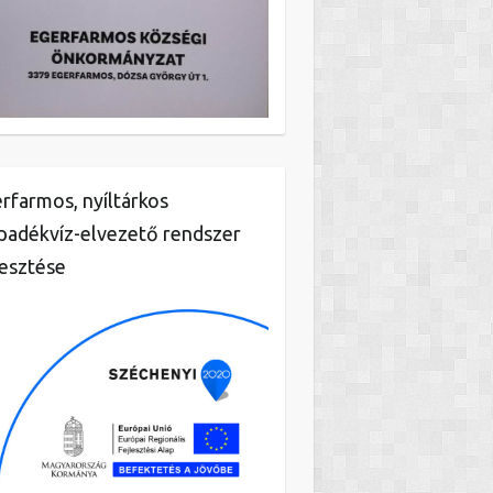
rfarmos, nyíltárkos
padékvíz-elvezető rendszer
lesztése