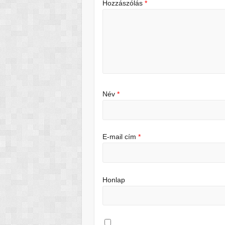
Hozzászólás
*
Név
*
E-mail cím
*
Honlap