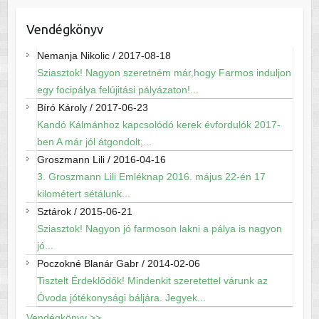
Vendégkönyv
Nemanja Nikolic
/
2017-08-18
Sziasztok! Nagyon szeretném már,hogy Farmos induljon
egy focipálya felújitási pályázaton!...
Bíró Károly
/
2017-06-23
Kandó Kálmánhoz kapcsolódó kerek évfordulók 2017-
ben A már jól átgondolt,...
Groszmann Lili
/
2016-04-16
3. Groszmann Lili Emléknap 2016. május 22-én 17
kilométert sétálunk...
Sztárok
/
2015-06-21
Sziasztok! Nagyon jó farmoson lakni a pálya is nagyon
jó...
Poczokné Blanár Gabr
/
2014-02-06
Tisztelt Érdeklődők! Mindenkit szeretettel várunk az
Óvoda jótékonysági báljára. Jegyek...
Vendégkönyv >>