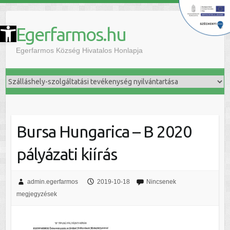
szköztár megnyitása
Egerfarmos.hu
Egerfarmos Község Hivatalos Honlapja
Bursa Hungarica – B 2020
pályázati kiírás
admin.egerfarmos
2019-10-18
Nincsenek
megjegyzések