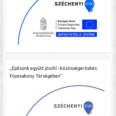
„Építsünk együtt jövőt! -Közösségerősítés
Füzesabony Térségében”