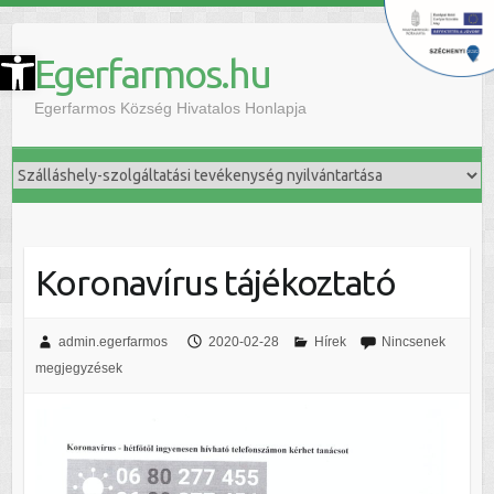
szköztár megnyitása
Egerfarmos.hu
Egerfarmos Község Hivatalos Honlapja
Koronavírus tájékoztató
admin.egerfarmos
2020-02-28
Hírek
Nincsenek
megjegyzések