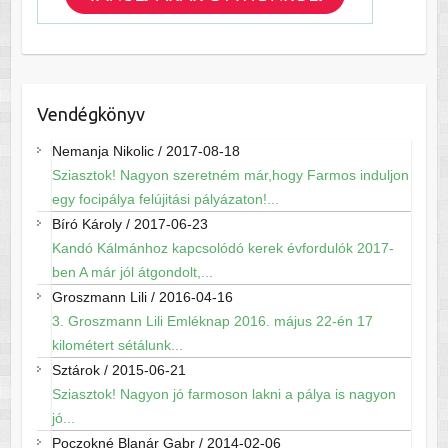
Vendégkönyv
Nemanja Nikolic
/
2017-08-18
Sziasztok! Nagyon szeretném már,hogy Farmos induljon
egy focipálya felújitási pályázaton!...
Bíró Károly
/
2017-06-23
Kandó Kálmánhoz kapcsolódó kerek évfordulók 2017-
ben A már jól átgondolt,...
Groszmann Lili
/
2016-04-16
3. Groszmann Lili Emléknap 2016. május 22-én 17
kilométert sétálunk...
Sztárok
/
2015-06-21
Sziasztok! Nagyon jó farmoson lakni a pálya is nagyon
jó...
Poczokné Blanár Gabr
/
2014-02-06