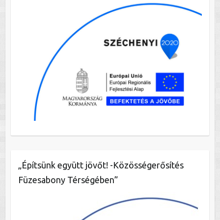
„Építsünk együtt jövőt! -Közösségerősítés
Füzesabony Térségében”