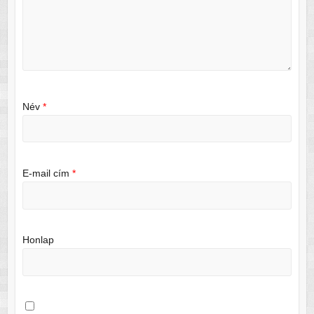
Név
*
E-mail cím
*
Honlap