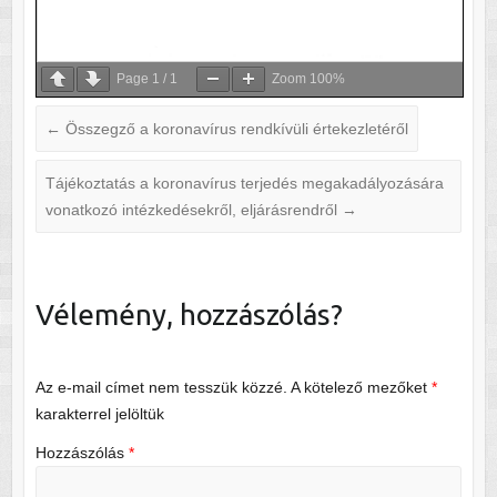
Page
1
/
1
Zoom
100%
←
Összegző a koronavírus rendkívüli értekezletéről
Tájékoztatás a koronavírus terjedés megakadályozására
vonatkozó intézkedésekről, eljárásrendről
→
Vélemény, hozzászólás?
Az e-mail címet nem tesszük közzé.
A kötelező mezőket
*
karakterrel jelöltük
Hozzászólás
*