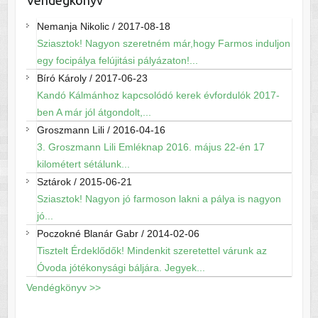
Nemanja Nikolic
/
2017-08-18
Sziasztok! Nagyon szeretném már,hogy Farmos induljon
egy focipálya felújitási pályázaton!...
Bíró Károly
/
2017-06-23
Kandó Kálmánhoz kapcsolódó kerek évfordulók 2017-
ben A már jól átgondolt,...
Groszmann Lili
/
2016-04-16
3. Groszmann Lili Emléknap 2016. május 22-én 17
kilométert sétálunk...
Sztárok
/
2015-06-21
Sziasztok! Nagyon jó farmoson lakni a pálya is nagyon
jó...
Poczokné Blanár Gabr
/
2014-02-06
Tisztelt Érdeklődők! Mindenkit szeretettel várunk az
Óvoda jótékonysági báljára. Jegyek...
Vendégkönyv >>