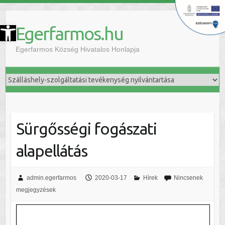
szköztár megnyitása
Egerfarmos.hu
Egerfarmos Község Hivatalos Honlapja
Sürgősségi fogászati
alapellátás
admin.egerfarmos
2020-03-17
Hírek
Nincsenek
megjegyzések