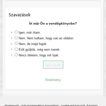
Szavazások
Írt már Ön a vendégkönyvbe?
Igen, már írtam.
Nem. Nem tudtam, hogy van az oldalon.
Nem, de majd fogok.
Erőt gyűjtök, még nem merek.
Nincs ötletem, hogy mit írjak.
Eredmény
Honlapunk - más honlapokhoz hasonlóan - cookie-kat használ. A honlap