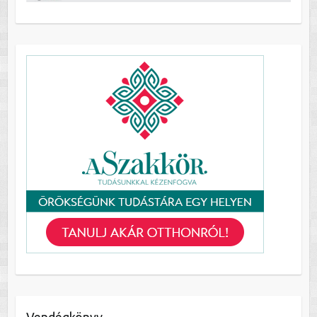
Vendégkönyv