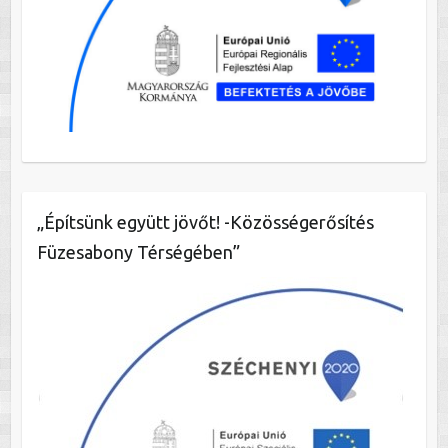
„Építsünk együtt jövőt! -Közösségerősítés
Füzesabony Térségében”