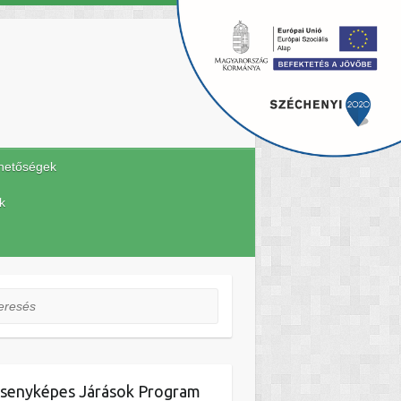
hetőségek
k
esés
senyképes Járások Program