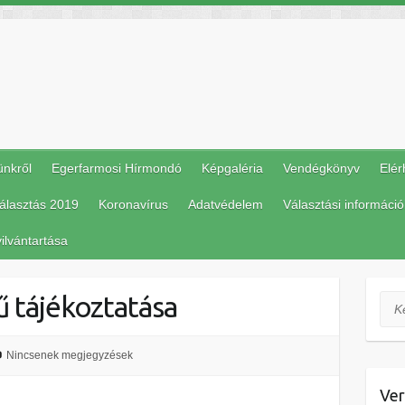
ünkről
Egerfarmosi Hírmondó
Képgaléria
Vendégkönyv
Elér
álasztás 2019
Koronavírus
Adatvédelem
Választási információ
ilvántartása
 tájékoztatása
Ker
Nincsenek megjegyzések
Ver