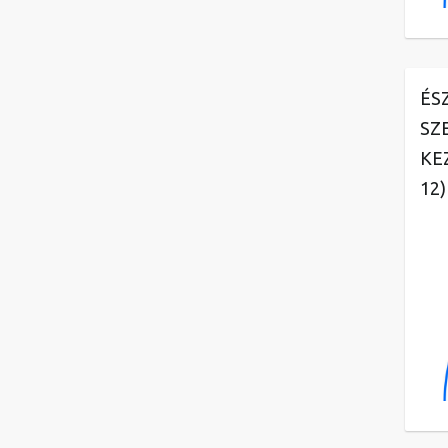
ÉS
SZ
KE
12)