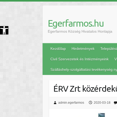
Egerfarmos.hu
szköztár megnyitása
Egerfarmos Község Hivatalos Honlapja
Kezdőlap
Hirdetmények
Település
Civil Szervezetek és Intézményeink
V
Szálláshely-szolgáltatási tevékenység ny
ÉRV Zrt közérdekű
admin.egerfarmos
2020-03-18