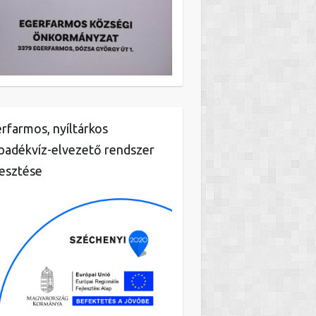
rfarmos, nyíltárkos
padékvíz-elvezető rendszer
lesztése