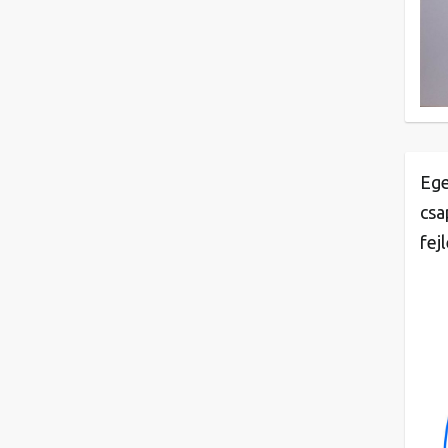
Ege
csa
fej