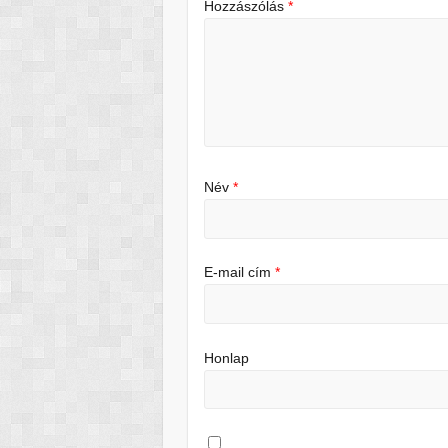
Hozzászólás
*
Név
*
E-mail cím
*
Honlap