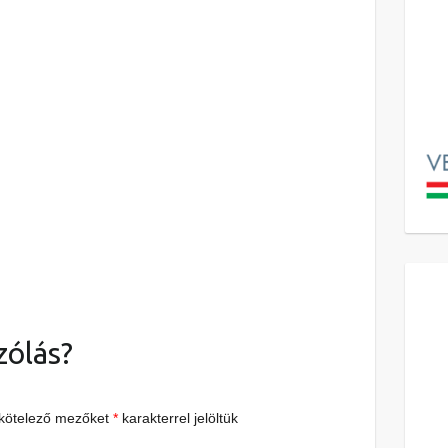
zólás?
 kötelező mezőket
*
karakterrel jelöltük