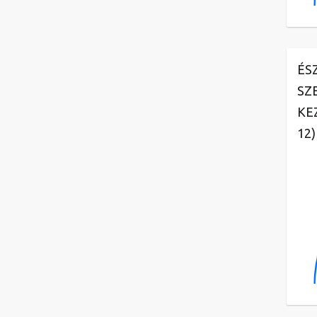
ÉS
SZ
KE
12)