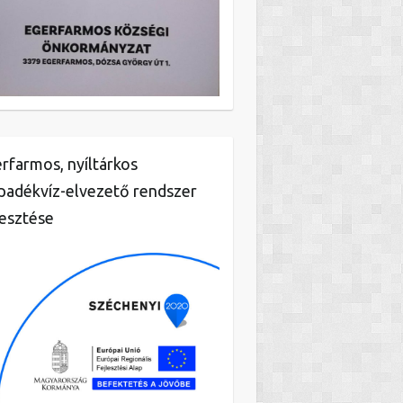
rfarmos, nyíltárkos
padékvíz-elvezető rendszer
lesztése