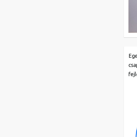
Ege
csa
fej