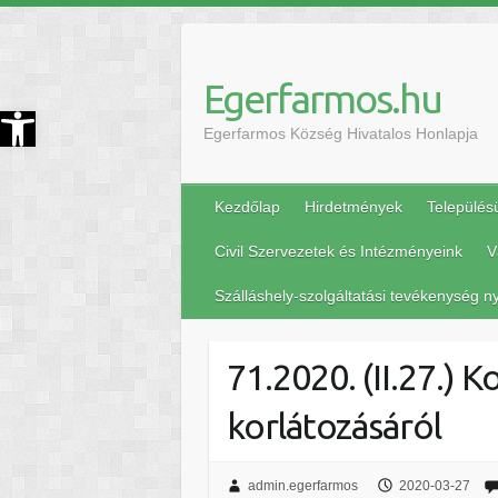
Egerfarmos.hu
szköztár megnyitása
Egerfarmos Község Hivatalos Honlapja
Kezdőlap
Hirdetmények
Település
Civil Szervezetek és Intézményeink
V
Szálláshely-szolgáltatási tevékenység ny
71.2020. (II.27.) 
korlátozásáról
admin.egerfarmos
2020-03-27