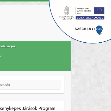
hetőségek
k
esés
senyképes Járások Program