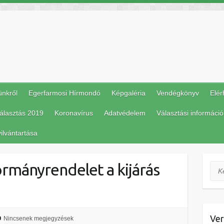
ünkről
Egerfarmosi Hírmondó
Képgaléria
Vendégkönyv
Elér
álasztás 2019
Koronavírus
Adatvédelem
Választási információ
ilvántartása
Kormányrendelet a kijárás
Ker
Ver
Nincsenek megjegyzések