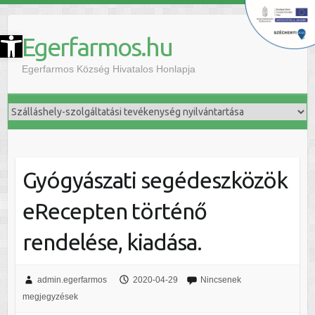
szköztár megnyitása
Egerfarmos.hu
Egerfarmos Község Hivatalos Honlapja
Gyógyászati segédeszközök
eRecepten történő
rendelése, kiadása.
admin.egerfarmos
2020-04-29
Nincsenek
megjegyzések