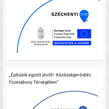
„Építsünk együtt jövőt! -Közösségerősítés
Füzesabony Térségében”