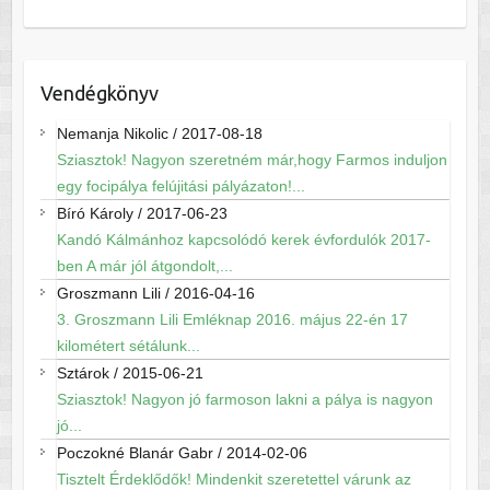
Vendégkönyv
Nemanja Nikolic
/
2017-08-18
Sziasztok! Nagyon szeretném már,hogy Farmos induljon
egy focipálya felújitási pályázaton!...
Bíró Károly
/
2017-06-23
Kandó Kálmánhoz kapcsolódó kerek évfordulók 2017-
ben A már jól átgondolt,...
Groszmann Lili
/
2016-04-16
3. Groszmann Lili Emléknap 2016. május 22-én 17
kilométert sétálunk...
Sztárok
/
2015-06-21
Sziasztok! Nagyon jó farmoson lakni a pálya is nagyon
jó...
Poczokné Blanár Gabr
/
2014-02-06
Tisztelt Érdeklődők! Mindenkit szeretettel várunk az