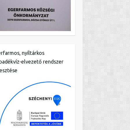
rfarmos, nyíltárkos
padékvíz-elvezető rendszer
lesztése