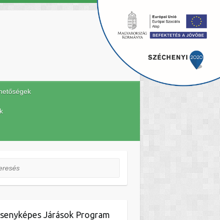
hetőségek
k
esés
senyképes Járások Program