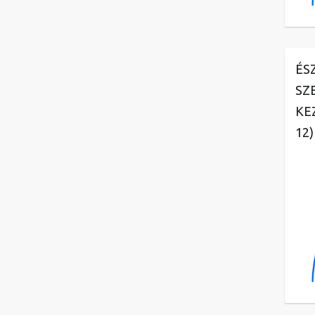
ÉS
SZ
KE
12)