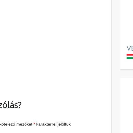
zólás?
 kötelező mezőket
*
karakterrel jelöltük