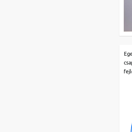
Ege
csa
fej