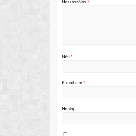
Hozzászólás
*
Név
*
E-mail cím
*
Honlap