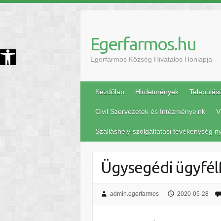
Egerfarmos.hu
szköztár megnyitása
Egerfarmos Község Hivatalos Honlapja
Kezdőlap
Hirdetmények
Település
Civil Szervezetek és Intézményeink
V
Szálláshely-szolgáltatási tevékenység ny
Ügysegédi ügyfél
admin.egerfarmos
2020-05-28