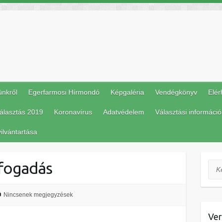
ünkről
Egerfarmosi Hírmondó
Képgaléria
Vendégkönyv
Elér
álasztás 2019
Koronavírus
Adatvédelem
Választási információ
ilvántartása
fogadás
Ker
Nincsenek megjegyzések
Ver