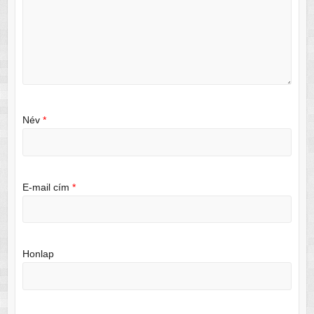
Név
*
E-mail cím
*
Honlap