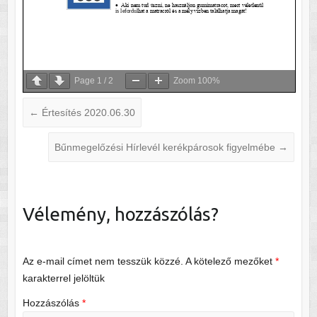
Page
1
/
2
Zoom
100%
←
Értesítés 2020.06.30
Bűnmegelőzési Hírlevél kerékpárosok figyelmébe
→
Vélemény, hozzászólás?
Az e-mail címet nem tesszük közzé.
A kötelező mezőket
*
karakterrel jelöltük
Hozzászólás
*