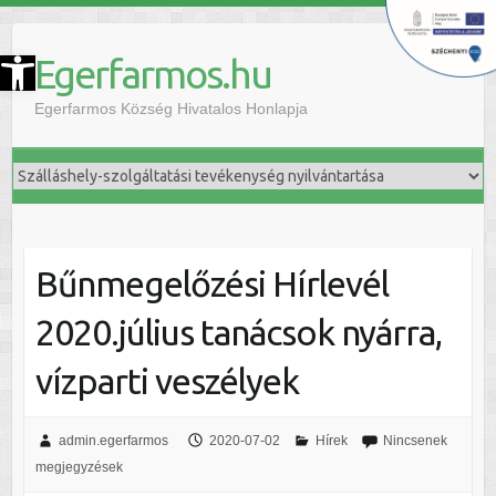
szköztár megnyitása
Egerfarmos.hu
Egerfarmos Község Hivatalos Honlapja
Bűnmegelőzési Hírlevél
2020.július tanácsok nyárra,
vízparti veszélyek
admin.egerfarmos
2020-07-02
Hírek
Nincsenek
megjegyzések