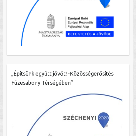
„Építsünk együtt jövőt! -Közösségerősítés
Füzesabony Térségében”