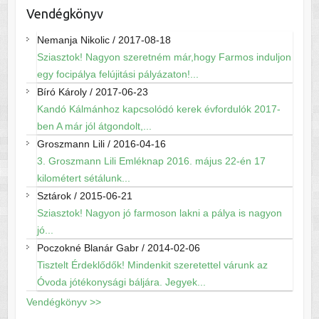
Vendégkönyv
Nemanja Nikolic
/
2017-08-18
Sziasztok! Nagyon szeretném már,hogy Farmos induljon
egy focipálya felújitási pályázaton!...
Bíró Károly
/
2017-06-23
Kandó Kálmánhoz kapcsolódó kerek évfordulók 2017-
ben A már jól átgondolt,...
Groszmann Lili
/
2016-04-16
3. Groszmann Lili Emléknap 2016. május 22-én 17
kilométert sétálunk...
Sztárok
/
2015-06-21
Sziasztok! Nagyon jó farmoson lakni a pálya is nagyon
jó...
Poczokné Blanár Gabr
/
2014-02-06
Tisztelt Érdeklődők! Mindenkit szeretettel várunk az
Óvoda jótékonysági báljára. Jegyek...
Vendégkönyv >>