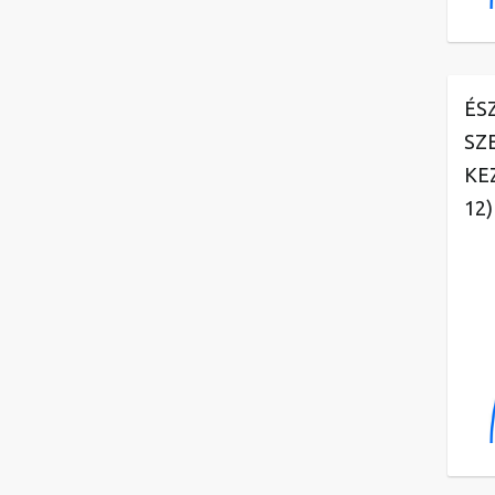
ÉS
SZ
KE
12)