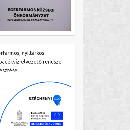
rfarmos, nyíltárkos
padékvíz-elvezető rendszer
lesztése