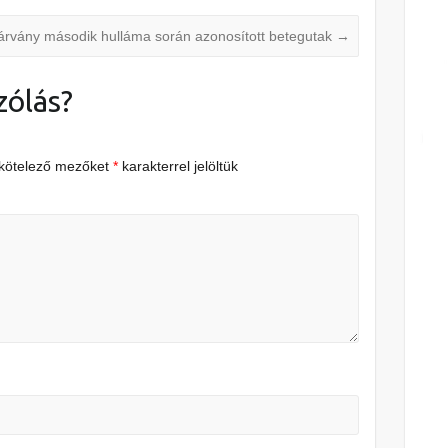
járvány második hulláma során azonosított betegutak
→
zólás?
 kötelező mezőket
*
karakterrel jelöltük