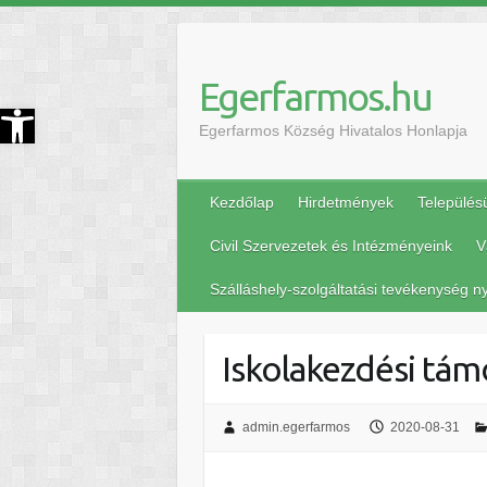
Egerfarmos.hu
szköztár megnyitása
Egerfarmos Község Hivatalos Honlapja
Kezdőlap
Hirdetmények
Település
Civil Szervezetek és Intézményeink
V
Szálláshely-szolgáltatási tevékenység ny
Iskolakezdési tá
admin.egerfarmos
2020-08-31