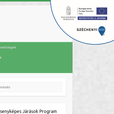
hetőségek
k
esés
senyképes Járások Program