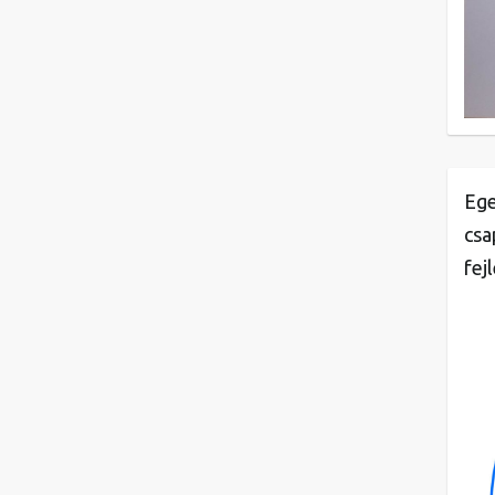
Ege
csa
fej