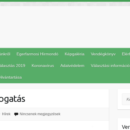
ünkről
Egerfarmosi Hírmondó
Képgaléria
Vendégkönyv
Elér
álasztás 2019
Koronavírus
Adatvédelem
Választási információ
ilvántartása
mogatás
Ker
Hírek
Nincsenek megjegyzések
Ver