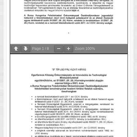
Page
1
/
8
Zoom
100%