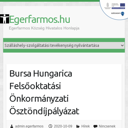
szköztár megnyitása
Egerfarmos.hu
Egerfarmos Község Hivatalos Honlapja
Bursa Hungarica
Felsőoktatási
Önkormányzati
Ösztöndíjpályázat
admin.egerfarmos
2020-10-09
Hírek
Nincsenek