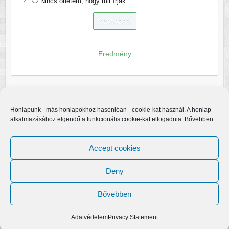
Nincs ötletem, hogy mit írjak.
Eredmény
Honlapunk - más honlapokhoz hasonlóan - cookie-kat használ. A honlap
alkalmazásához elgendő a funkcionális cookie-kat elfogadnia. Bővebben:
Accept cookies
Deny
Bővebben
Copyright © 2026
Egerfarmos.hu
. A sablont készítette:
Colorlib
Működteti:
WordPress
Adatvédelem
Privacy Statement