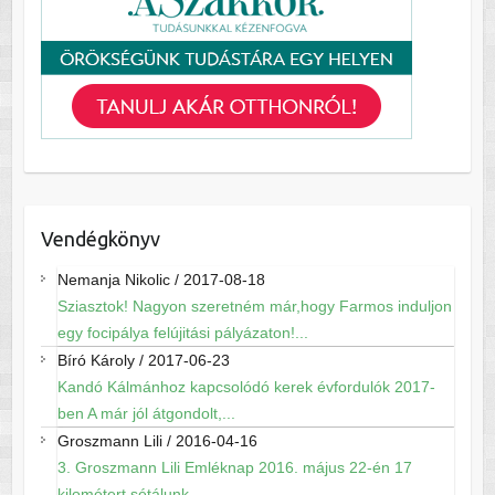
Vendégkönyv
Nemanja Nikolic
/
2017-08-18
Sziasztok! Nagyon szeretném már,hogy Farmos induljon
egy focipálya felújitási pályázaton!...
Bíró Károly
/
2017-06-23
Kandó Kálmánhoz kapcsolódó kerek évfordulók 2017-
ben A már jól átgondolt,...
Groszmann Lili
/
2016-04-16
3. Groszmann Lili Emléknap 2016. május 22-én 17
kilométert sétálunk...