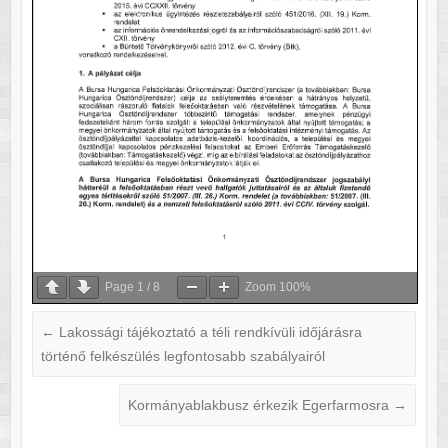
Page
1
/
8
Zoom
100%
←
Lakossági tájékoztató a téli rendkívüli időjárásra
történő felkészülés legfontosabb szabályairól
Kormányablakbusz érkezik Egerfarmosra
→