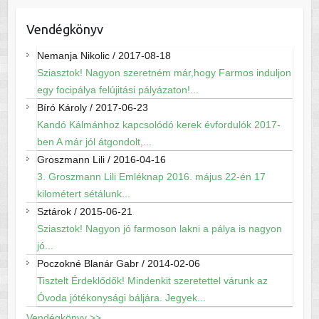
Vendégkönyv
Nemanja Nikolic
/
2017-08-18
Sziasztok! Nagyon szeretném már,hogy Farmos induljon
egy focipálya felújitási pályázaton!...
Bíró Károly
/
2017-06-23
Kandó Kálmánhoz kapcsolódó kerek évfordulók 2017-
ben A már jól átgondolt,...
Groszmann Lili
/
2016-04-16
3. Groszmann Lili Emléknap 2016. május 22-én 17
kilométert sétálunk...
Sztárok
/
2015-06-21
Sziasztok! Nagyon jó farmoson lakni a pálya is nagyon
jó...
Poczokné Blanár Gabr
/
2014-02-06
Tisztelt Érdeklődők! Mindenkit szeretettel várunk az
Óvoda jótékonysági báljára. Jegyek...
Vendégkönyv >>