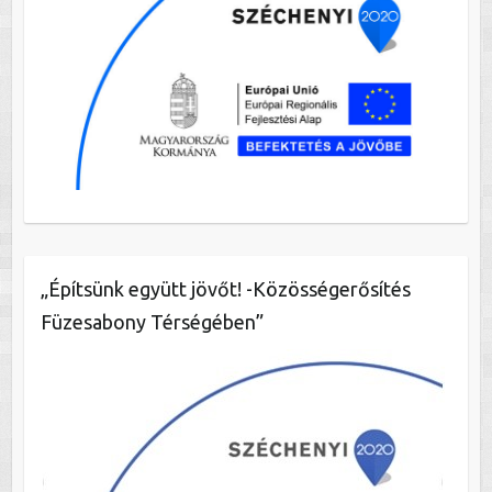
„Építsünk együtt jövőt! -Közösségerősítés
Füzesabony Térségében”