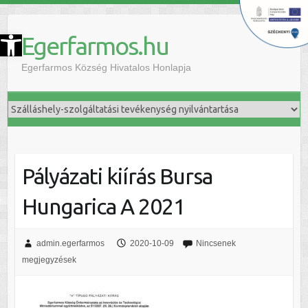
szköztár megnyitása
Egerfarmos.hu
Egerfarmos Község Hivatalos Honlapja
Pályázati kiírás Bursa
Hungarica A 2021
admin.egerfarmos
2020-10-09
Nincsenek
megjegyzések