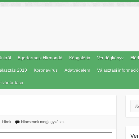
ünkről
Egerfarmosi Hírmondó
Képgaléria
Vendégkönyv
Elér
álasztás 2019
Koronavírus
Adatvédelem
Választási információ
ilvántartása
Ker
Hírek
Nincsenek megjegyzések
Ver