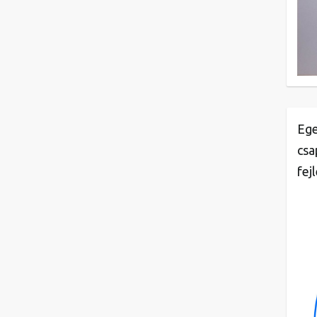
Ege
csa
fej