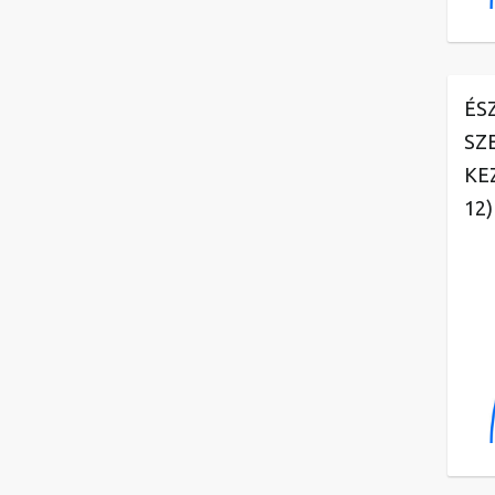
ÉS
SZ
KE
12)