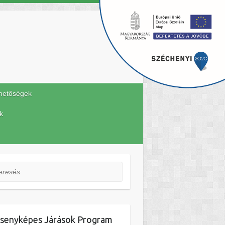
hetőségek
k
esés
senyképes Járások Program