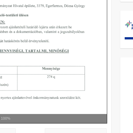
m
100%