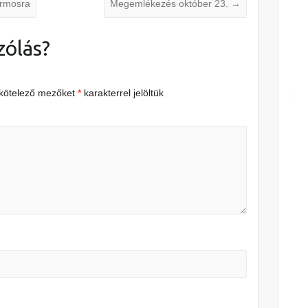
armosra
Megemlékezés október 23.
→
zólás?
 kötelező mezőket
*
karakterrel jelöltük