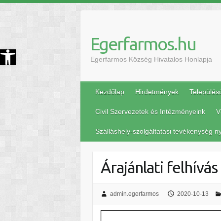
Egerfarmos.hu
szköztár megnyitása
Egerfarmos Község Hivatalos Honlapja
Kezdőlap
Hirdetmények
Település
Civil Szervezetek és Intézményeink
V
Szálláshely-szolgáltatási tevékenység ny
Árajánlati felhívás
admin.egerfarmos
2020-10-13