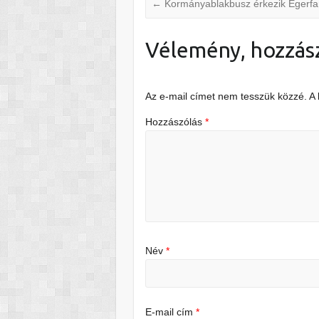
←
Kormányablakbusz érkezik Egerf
Vélemény, hozzás
Az e-mail címet nem tesszük közzé.
A
Hozzászólás
*
Név
*
E-mail cím
*