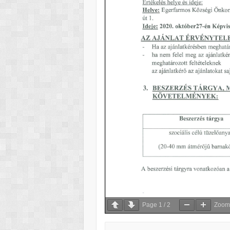
Page
1
/
2
Zoo