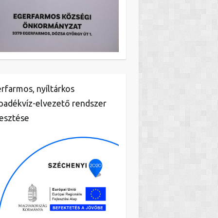
rfarmos, nyíltárkos
padékvíz-elvezető rendszer
lesztése