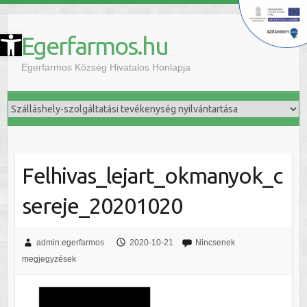
szköztár megnyitása
Egerfarmos.hu
Egerfarmos Község Hivatalos Honlapja
Felhivas_lejart_okmanyok_c
sereje_20201020
admin.egerfarmos
2020-10-21
Nincsenek
megjegyzések