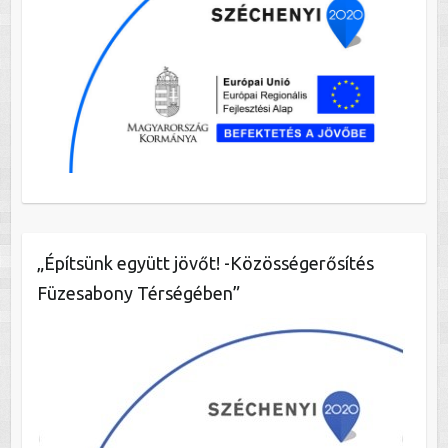
„Építsünk együtt jövőt! -Közösségerősítés
Füzesabony Térségében”