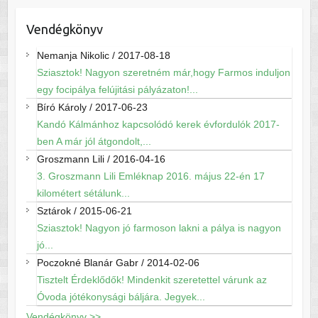
Vendégkönyv
Nemanja Nikolic
/
2017-08-18
Sziasztok! Nagyon szeretném már,hogy Farmos induljon
egy focipálya felújitási pályázaton!...
Bíró Károly
/
2017-06-23
Kandó Kálmánhoz kapcsolódó kerek évfordulók 2017-
ben A már jól átgondolt,...
Groszmann Lili
/
2016-04-16
3. Groszmann Lili Emléknap 2016. május 22-én 17
kilométert sétálunk...
Sztárok
/
2015-06-21
Sziasztok! Nagyon jó farmoson lakni a pálya is nagyon
jó...
Poczokné Blanár Gabr
/
2014-02-06
Tisztelt Érdeklődők! Mindenkit szeretettel várunk az
Óvoda jótékonysági báljára. Jegyek...
Vendégkönyv >>