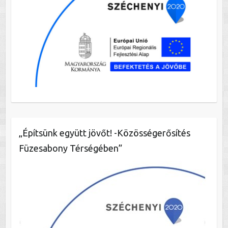
„Építsünk együtt jövőt! -Közösségerősítés
Füzesabony Térségében”