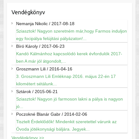
Vendégkönyv
Nemanja Nikolic
/
2017-08-18
Sziasztok! Nagyon szeretném már,hogy Farmos induljon
egy focipálya felújitási pályázaton!...
Bíró Károly
/
2017-06-23
Kandó Kálmánhoz kapcsolódó kerek évfordulók 2017-
ben A már jól átgondolt,...
Groszmann Lili
/
2016-04-16
3. Groszmann Lili Emléknap 2016. május 22-én 17
kilométert sétálunk...
Sztárok
/
2015-06-21
Sziasztok! Nagyon jó farmoson lakni a pálya is nagyon
jó...
Poczokné Blanár Gabr
/
2014-02-06
Tisztelt Érdeklődők! Mindenkit szeretettel várunk az
Óvoda jótékonysági báljára. Jegyek...
Vendégkönyv >>