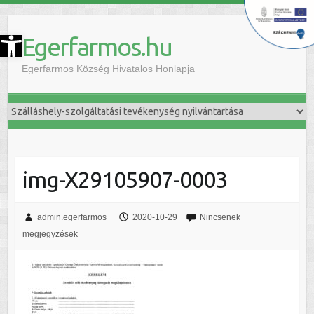
szköztár megnyitása
Egerfarmos.hu
Egerfarmos Község Hivatalos Honlapja
img-X29105907-0003
admin.egerfarmos
2020-10-29
Nincsenek
megjegyzések