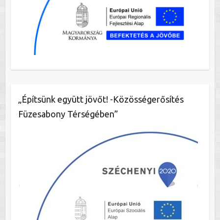
„Építsünk együtt jövőt! -Közösségerősítés
Füzesabony Térségében”