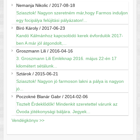
Nemanja Nikolic
/
2017-08-18
Sziasztok! Nagyon szeretném már,hogy Farmos induljon
egy focipálya felújitási pályázaton!...
Bíró Károly
/
2017-06-23
Kandó Kálmánhoz kapcsolódó kerek évfordulók 2017-
ben A már jól átgondolt,...
Groszmann Lili
/
2016-04-16
3. Groszmann Lili Emléknap 2016. május 22-én 17
kilométert sétálunk...
Sztárok
/
2015-06-21
Sziasztok! Nagyon jó farmoson lakni a pálya is nagyon
jó...
Poczokné Blanár Gabr
/
2014-02-06
Tisztelt Érdeklődők! Mindenkit szeretettel várunk az
Óvoda jótékonysági báljára. Jegyek...
Vendégkönyv >>