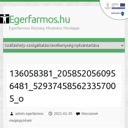
szköztár megnyitása
Egerfarmos.hu
Egerfarmos Község Hivatalos Honlapja
136058381_205852056095
6481_52937458562335700
5_o
admin.egerfarmos
2021-01-25
Nincsenek
megjegyzések