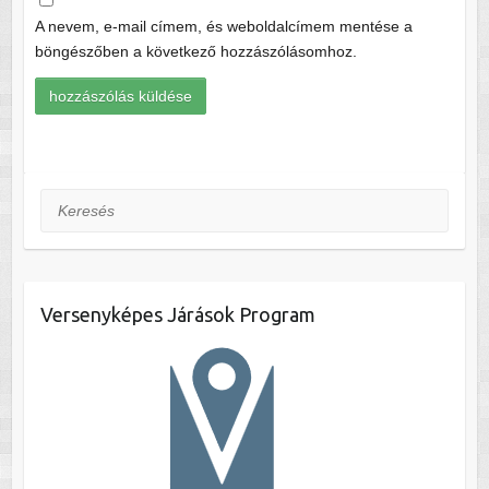
A nevem, e-mail címem, és weboldalcímem mentése a
böngészőben a következő hozzászólásomhoz.
Keresés
Versenyképes Járások Program