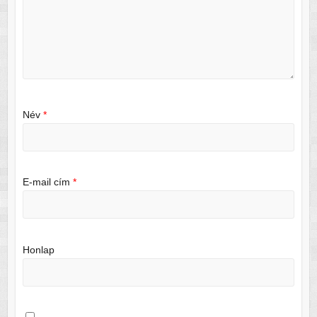
Név
*
E-mail cím
*
Honlap