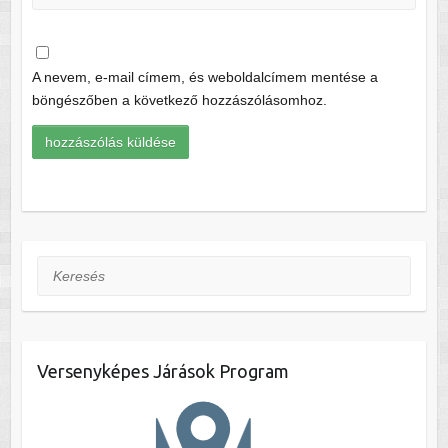
A nevem, e-mail címem, és weboldalcímem mentése a
böngészőben a következő hozzászólásomhoz.
Keresés
Versenyképes Járások Program