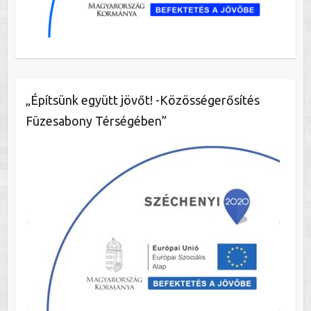
„Építsünk együtt jövőt! -Közösségerősítés
Füzesabony Térségében”