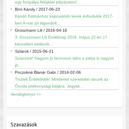
egy focipálya felújitási pályázaton!...
Bíró Károly
/
2017-06-23
Kandó Kálmánhoz kapcsolódó kerek évfordulók 2017-
ben A már jól átgondolt,...
Groszmann Lili
/
2016-04-16
3. Groszmann Lili Emléknap 2016. május 22-én 17
kilométert sétálunk...
Sztárok
/
2015-06-21
Sziasztok! Nagyon jó farmoson lakni a pálya is nagyon
jó...
Poczokné Blanár Gabr
/
2014-02-06
Tisztelt Érdeklődők! Mindenkit szeretettel várunk az
Óvoda jótékonysági báljára. Jegyek...
Vendégkönyv >>
Szavazások