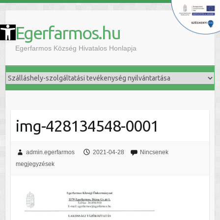
szköztár megnyitása
Egerfarmos.hu
Egerfarmos Község Hivatalos Honlapja
img-428134548-0001
admin.egerfarmos
2021-04-28
Nincsenek
megjegyzések