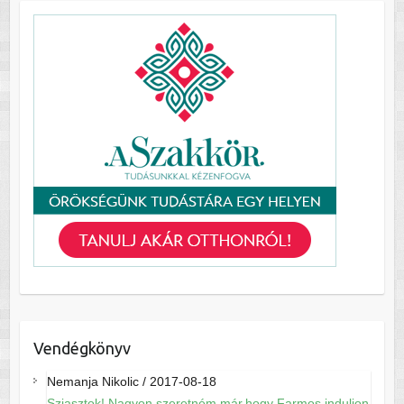
Vendégkönyv
Nemanja Nikolic
/
2017-08-18
Sziasztok! Nagyon szeretném már,hogy Farmos induljon