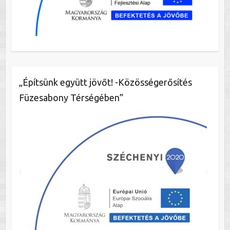
„Építsünk együtt jövőt! -Közösségerősítés
Füzesabony Térségében”