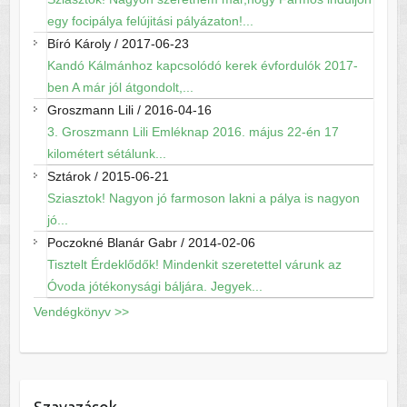
egy focipálya felújitási pályázaton!...
Bíró Károly
/
2017-06-23
Kandó Kálmánhoz kapcsolódó kerek évfordulók 2017-
ben A már jól átgondolt,...
Groszmann Lili
/
2016-04-16
3. Groszmann Lili Emléknap 2016. május 22-én 17
kilométert sétálunk...
Sztárok
/
2015-06-21
Sziasztok! Nagyon jó farmoson lakni a pálya is nagyon
jó...
Poczokné Blanár Gabr
/
2014-02-06
Tisztelt Érdeklődők! Mindenkit szeretettel várunk az
Óvoda jótékonysági báljára. Jegyek...
Vendégkönyv >>
Szavazások