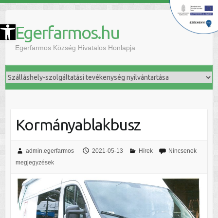
szköztár megnyitása
Egerfarmos.hu
Egerfarmos Község Hivatalos Honlapja
Kormányablakbusz
admin.egerfarmos
2021-05-13
Hírek
Nincsenek
megjegyzések