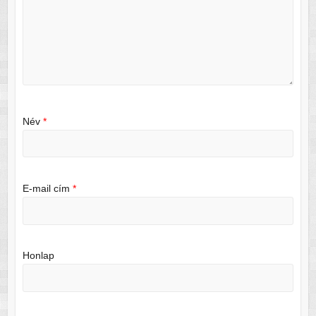
Név
*
E-mail cím
*
Honlap