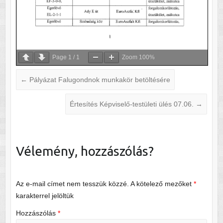
Page
1
/
1
Zoom
100%
←
Pályázat Falugondnok munkakör betöltésére
Értesítés Képviselő-testületi ülés 07.06.
→
Vélemény, hozzászólás?
Az e-mail címet nem tesszük közzé.
A kötelező mezőket
*
karakterrel jelöltük
Hozzászólás
*