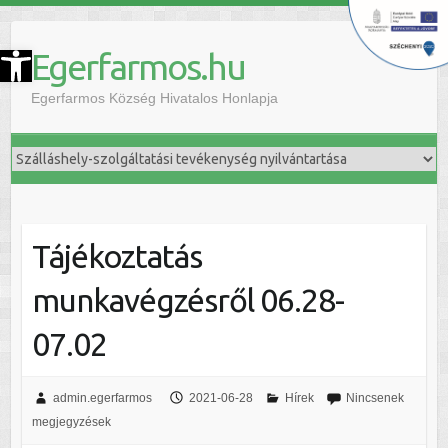
szköztár megnyitása
Egerfarmos.hu
Egerfarmos Község Hivatalos Honlapja
Tájékoztatás
munkavégzésről 06.28-
07.02
admin.egerfarmos
2021-06-28
Hírek
Nincsenek
megjegyzések