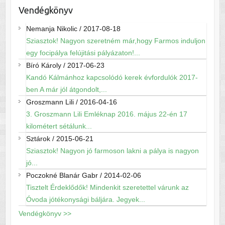
Vendégkönyv
Nemanja Nikolic
/
2017-08-18
Sziasztok! Nagyon szeretném már,hogy Farmos induljon
egy focipálya felújitási pályázaton!...
Bíró Károly
/
2017-06-23
Kandó Kálmánhoz kapcsolódó kerek évfordulók 2017-
ben A már jól átgondolt,...
Groszmann Lili
/
2016-04-16
3. Groszmann Lili Emléknap 2016. május 22-én 17
kilométert sétálunk...
Sztárok
/
2015-06-21
Sziasztok! Nagyon jó farmoson lakni a pálya is nagyon
jó...
Poczokné Blanár Gabr
/
2014-02-06
Tisztelt Érdeklődők! Mindenkit szeretettel várunk az
Óvoda jótékonysági báljára. Jegyek...
Vendégkönyv >>