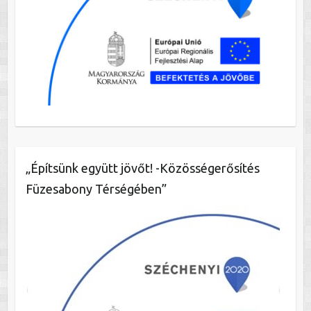
„Építsünk együtt jövőt! -Közösségerősítés
Füzesabony Térségében”