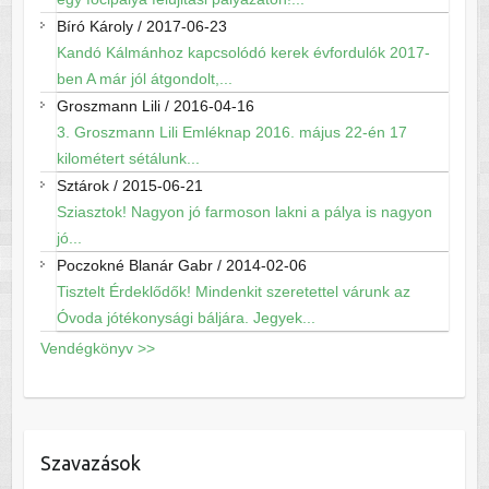
Bíró Károly
/
2017-06-23
Kandó Kálmánhoz kapcsolódó kerek évfordulók 2017-
ben A már jól átgondolt,...
Groszmann Lili
/
2016-04-16
3. Groszmann Lili Emléknap 2016. május 22-én 17
kilométert sétálunk...
Sztárok
/
2015-06-21
Sziasztok! Nagyon jó farmoson lakni a pálya is nagyon
jó...
Poczokné Blanár Gabr
/
2014-02-06
Tisztelt Érdeklődők! Mindenkit szeretettel várunk az
Óvoda jótékonysági báljára. Jegyek...
Vendégkönyv >>
Szavazások