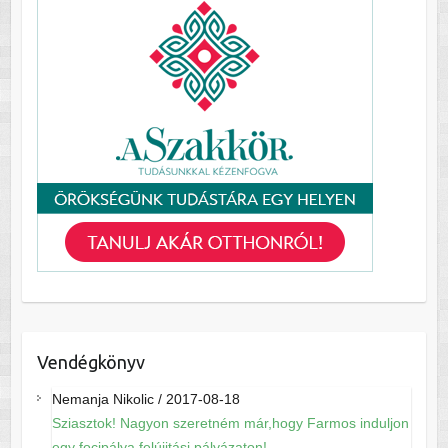
Vendégkönyv
Nemanja Nikolic
/
2017-08-18
Sziasztok! Nagyon szeretném már,hogy Farmos induljon
egy focipálya felújitási pályázaton!...