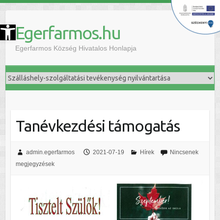
szköztár megnyitása
Egerfarmos.hu
Egerfarmos Község Hivatalos Honlapja
Tanévkezdési támogatás
admin.egerfarmos
2021-07-19
Hírek
Nincsenek
megjegyzések