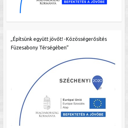
„Építsünk együtt jövőt! -Közösségerősítés
Füzesabony Térségében”