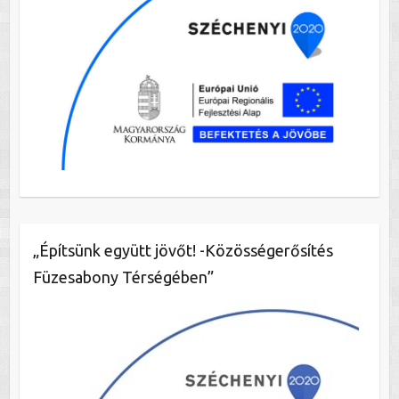
„Építsünk együtt jövőt! -Közösségerősítés
Füzesabony Térségében”