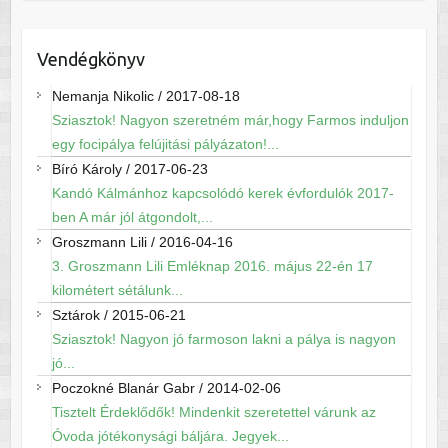
Vendégkönyv
Nemanja Nikolic
/
2017-08-18
Sziasztok! Nagyon szeretném már,hogy Farmos induljon
egy focipálya felújitási pályázaton!...
Bíró Károly
/
2017-06-23
Kandó Kálmánhoz kapcsolódó kerek évfordulók 2017-
ben A már jól átgondolt,...
Groszmann Lili
/
2016-04-16
3. Groszmann Lili Emléknap 2016. május 22-én 17
kilométert sétálunk...
Sztárok
/
2015-06-21
Sziasztok! Nagyon jó farmoson lakni a pálya is nagyon
jó...
Poczokné Blanár Gabr
/
2014-02-06
Tisztelt Érdeklődők! Mindenkit szeretettel várunk az
Óvoda jótékonysági báljára. Jegyek...