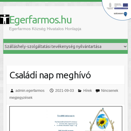
szköztár megnyitása
Egerfarmos.hu
Egerfarmos Község Hivatalos Honlapja
Családi nap meghívó
admin.egerfarmos
2021-09-03
Hírek
Nincsenek
megjegyzések