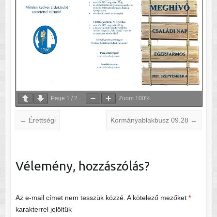
Page
1
/
2
Zoom
100%
←
Érettségi
Kormányablakbusz 09.28
→
Vélemény, hozzászólás?
Az e-mail címet nem tesszük közzé.
A kötelező mezőket
*
karakterrel jelöltük