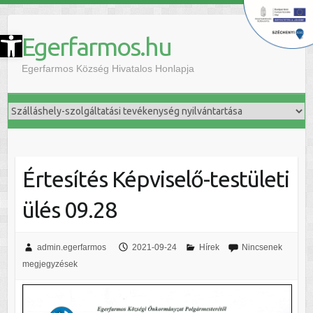
szköztár megnyitása
Egerfarmos.hu
Egerfarmos Község Hivatalos Honlapja
Értesítés Képviselő-testületi
ülés 09.28
admin.egerfarmos
2021-09-24
Hírek
Nincsenek
megjegyzések