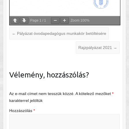
Page
1
/
1
Zoom
100%
←
Pályázat óvodapedagógus munkakör betöltésére
Rajzpályázat 2021
→
Vélemény, hozzászólás?
Az e-mail címet nem tesszük közzé.
A kötelező mezőket
*
karakterrel jelöltük
Hozzászólás
*