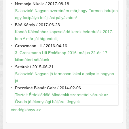
Nemanja Nikolic
/
2017-08-18
Sziasztok! Nagyon szeretném már,hogy Farmos induljon
egy focipálya felújitási pályázaton!...
Bíró Károly
/
2017-06-23
Kandó Kálmánhoz kapcsolódó kerek évfordulók 2017-
ben A már jól átgondolt,...
Groszmann Lili
/
2016-04-16
3. Groszmann Lili Emléknap 2016. május 22-én 17
kilométert sétálunk...
Sztárok
/
2015-06-21
Sziasztok! Nagyon jó farmoson lakni a pálya is nagyon
jó...
Poczokné Blanár Gabr
/
2014-02-06
Tisztelt Érdeklődők! Mindenkit szeretettel várunk az
Óvoda jótékonysági báljára. Jegyek...
Vendégkönyv >>