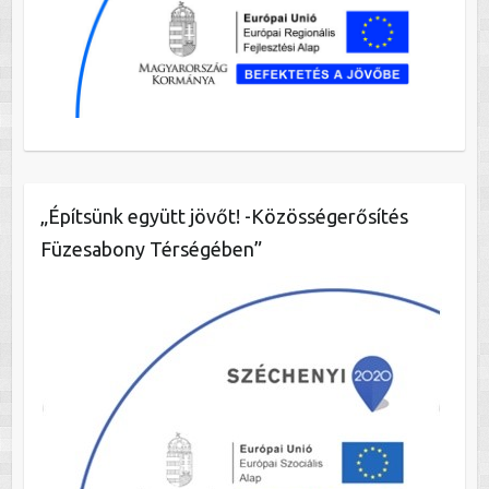
„Építsünk együtt jövőt! -Közösségerősítés
Füzesabony Térségében”