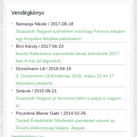
Vendégkönyv
Nemanja Nikolic
/
2017-08-18
Sziasztok! Nagyon szeretném már,hogy Farmos induljon
egy focipálya felújitási pályázaton!...
Bíró Károly
/
2017-06-23
Kandó Kálmánhoz kapcsolódó kerek évfordulók 2017-
ben A már jól átgondolt,...
Groszmann Lili
/
2016-04-16
3. Groszmann Lili Emléknap 2016. május 22-én 17
kilométert sétálunk...
Sztárok
/
2015-06-21
Sziasztok! Nagyon jó farmoson lakni a pálya is nagyon
jó...
Poczokné Blanár Gabr
/
2014-02-06
Tisztelt Érdeklődők! Mindenkit szeretettel várunk az
Óvoda jótékonysági báljára. Jegyek...
Vendégkönyv >>