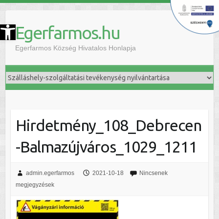
szköztár megnyitása
Egerfarmos.hu
Egerfarmos Község Hivatalos Honlapja
Hirdetmény_108_Debrecen
-Balmazújváros_1029_1211
admin.egerfarmos
2021-10-18
Nincsenek
megjegyzések