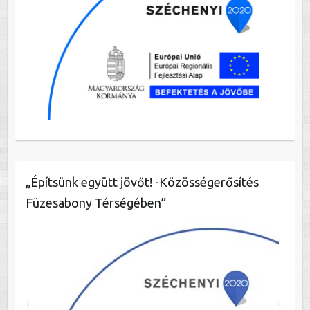
„Építsünk együtt jövőt! -Közösségerősítés
Füzesabony Térségében”