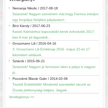
Nemanja Nikolic
/
2017-08-18
Sziasztok! Nagyon szeretném már,hogy Farmos induljon
egy focipálya felújitási pályázaton!...
Bíró Károly
/
2017-06-23
Kandó Kálmánhoz kapcsolódó kerek évfordulók 2017-
ben A már jól átgondolt,...
Groszmann Lili
/
2016-04-16
3. Groszmann Lili Emléknap 2016. május 22-én 17
kilométert sétálunk...
Sztárok
/
2015-06-21
Sziasztok! Nagyon jó farmoson lakni a pálya is nagyon
jó...
Poczokné Blanár Gabr
/
2014-02-06
Tisztelt Érdeklődők! Mindenkit szeretettel várunk az
Óvoda jótékonysági báljára. Jegyek...
Vendégkönyv >>