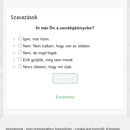
Szavazások
Írt már Ön a vendégkönyvbe?
Igen, már írtam.
Nem. Nem tudtam, hogy van az oldalon.
Nem, de majd fogok.
Erőt gyűjtök, még nem merek.
Nincs ötletem, hogy mit írjak.
Eredmény
Honlapunk - más honlapokhoz hasonlóan - cookie-kat használ. A honlap