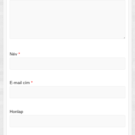
Név
*
E-mail cím
*
Honlap