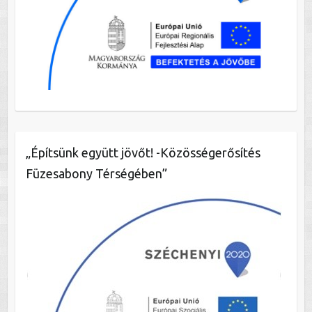
„Építsünk együtt jövőt! -Közösségerősítés
Füzesabony Térségében”