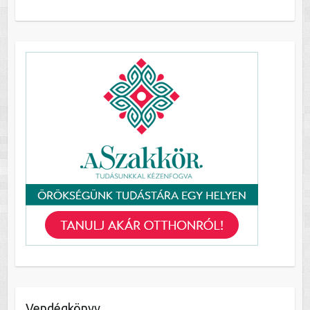
Vendégkönyv