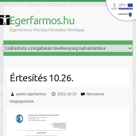
szköztár megnyitása
Egerfarmos.hu
Egerfarmos Község Hivatalos Honlapja
Értesítés 10.26.
admin.egerfarmos
2021-10-22
Nincsenek
megjegyzések