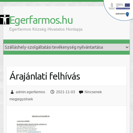
szköztár megnyitása
Egerfarmos.hu
Egerfarmos Község Hivatalos Honlapja
Árajánlati felhívás
admin.egerfarmos
2021-11-03
Nincsenek
megjegyzések