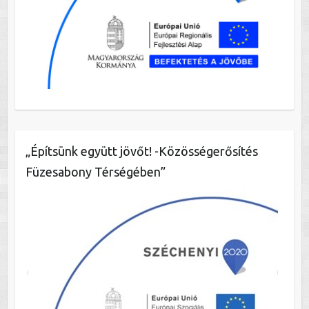
„Építsünk együtt jövőt! -Közösségerősítés
Füzesabony Térségében”