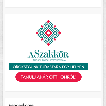
Vendégkönyv