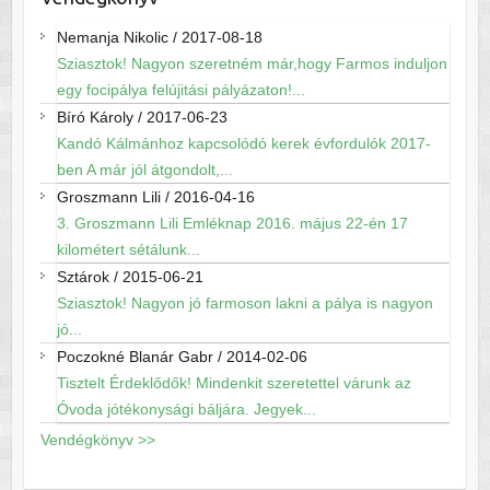
Nemanja Nikolic
/
2017-08-18
Sziasztok! Nagyon szeretném már,hogy Farmos induljon
egy focipálya felújitási pályázaton!...
Bíró Károly
/
2017-06-23
Kandó Kálmánhoz kapcsolódó kerek évfordulók 2017-
ben A már jól átgondolt,...
Groszmann Lili
/
2016-04-16
3. Groszmann Lili Emléknap 2016. május 22-én 17
kilométert sétálunk...
Sztárok
/
2015-06-21
Sziasztok! Nagyon jó farmoson lakni a pálya is nagyon
jó...
Poczokné Blanár Gabr
/
2014-02-06
Tisztelt Érdeklődők! Mindenkit szeretettel várunk az
Óvoda jótékonysági báljára. Jegyek...
Vendégkönyv >>