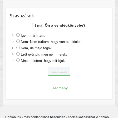
Szavazások
Írt már Ön a vendégkönyvbe?
Igen, már írtam.
Nem. Nem tudtam, hogy van az oldalon.
Nem, de majd fogok.
Erőt gyűjtök, még nem merek.
Nincs ötletem, hogy mit írjak.
Eredmény
Honlapunk - más honlapokhoz hasonlóan - cookie-kat használ. A honlap