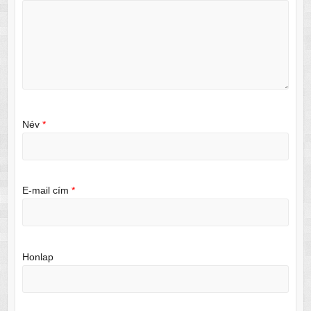
Név
*
E-mail cím
*
Honlap