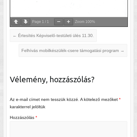
Page
1
/
1
Zoom
100%
←
Értesítés Képviselő-testületi ülés 11.30.
Felhívás mobilkészülék-csere támogatási program
→
Vélemény, hozzászólás?
Az e-mail címet nem tesszük közzé.
A kötelező mezőket
*
karakterrel jelöltük
Hozzászólás
*