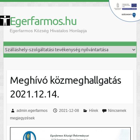
szköztár megnyitása
Egerfarmos.hu
Egerfarmos Község Hivatalos Honlapja
Meghívó közmeghallgatás
2021.12.14.
admin.egerfarmos
2021-12-08
Hírek
Nincsenek
megjegyzések