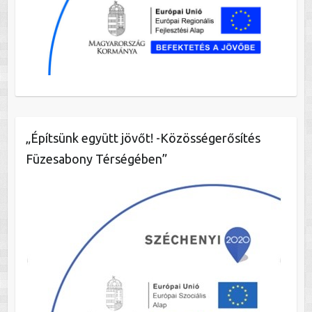
„Építsünk együtt jövőt! -Közösségerősítés
Füzesabony Térségében”