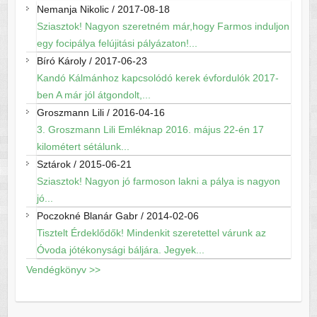
Nemanja Nikolic
/
2017-08-18
Sziasztok! Nagyon szeretném már,hogy Farmos induljon
egy focipálya felújitási pályázaton!...
Bíró Károly
/
2017-06-23
Kandó Kálmánhoz kapcsolódó kerek évfordulók 2017-
ben A már jól átgondolt,...
Groszmann Lili
/
2016-04-16
3. Groszmann Lili Emléknap 2016. május 22-én 17
kilométert sétálunk...
Sztárok
/
2015-06-21
Sziasztok! Nagyon jó farmoson lakni a pálya is nagyon
jó...
Poczokné Blanár Gabr
/
2014-02-06
Tisztelt Érdeklődők! Mindenkit szeretettel várunk az
Óvoda jótékonysági báljára. Jegyek...
Vendégkönyv >>