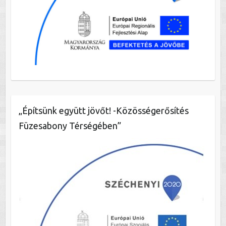
„Építsünk együtt jövőt! -Közösségerősítés
Füzesabony Térségében”