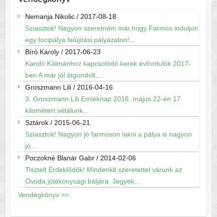
Nemanja Nikolic
/
2017-08-18
Sziasztok! Nagyon szeretném már,hogy Farmos induljon
egy focipálya felújitási pályázaton!...
Bíró Károly
/
2017-06-23
Kandó Kálmánhoz kapcsolódó kerek évfordulók 2017-
ben A már jól átgondolt,...
Groszmann Lili
/
2016-04-16
3. Groszmann Lili Emléknap 2016. május 22-én 17
kilométert sétálunk...
Sztárok
/
2015-06-21
Sziasztok! Nagyon jó farmoson lakni a pálya is nagyon
jó...
Poczokné Blanár Gabr
/
2014-02-06
Tisztelt Érdeklődők! Mindenkit szeretettel várunk az
Óvoda jótékonysági báljára. Jegyek...
Vendégkönyv >>