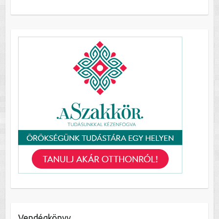
Vendégkönyv