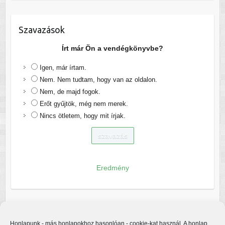
Szavazások
Írt már Ön a vendégkönyvbe?
Igen, már írtam.
Nem. Nem tudtam, hogy van az oldalon.
Nem, de majd fogok.
Erőt gyűjtök, még nem merek.
Nincs ötletem, hogy mit írjak.
Eredmény
Honlapunk - más honlapokhoz hasonlóan - cookie-kat használ. A honlap