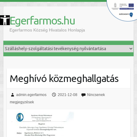
szköztár megnyitása
Egerfarmos.hu
Egerfarmos Község Hivatalos Honlapja
Meghívó közmeghallgatás
admin.egerfarmos
2021-12-08
Nincsenek
megjegyzések