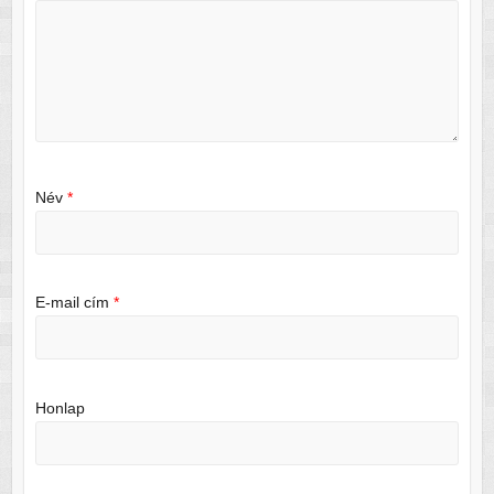
Név
*
E-mail cím
*
Honlap