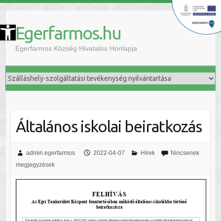
szköztár megnyitása
Egerfarmos.hu
Egerfarmos Község Hivatalos Honlapja
Általános iskolai beiratkozás
admin.egerfarmos
2022-04-07
Hírek
Nincsenek
megjegyzések