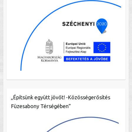
„Építsünk együtt jövőt! -Közösségerősítés
Füzesabony Térségében”