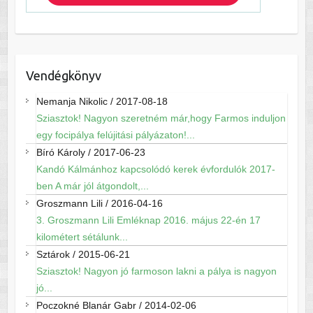
Vendégkönyv
Nemanja Nikolic
/
2017-08-18
Sziasztok! Nagyon szeretném már,hogy Farmos induljon
egy focipálya felújitási pályázaton!...
Bíró Károly
/
2017-06-23
Kandó Kálmánhoz kapcsolódó kerek évfordulók 2017-
ben A már jól átgondolt,...
Groszmann Lili
/
2016-04-16
3. Groszmann Lili Emléknap 2016. május 22-én 17
kilométert sétálunk...
Sztárok
/
2015-06-21
Sziasztok! Nagyon jó farmoson lakni a pálya is nagyon
jó...
Poczokné Blanár Gabr
/
2014-02-06