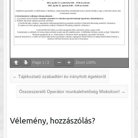
Page
1
/
2
Zoom
100%
←
Tájékoztató szabadtéri és irányított égetésről
Összeszerelő Operátor munkalehetőség Miskolcon!
→
Vélemény, hozzászólás?