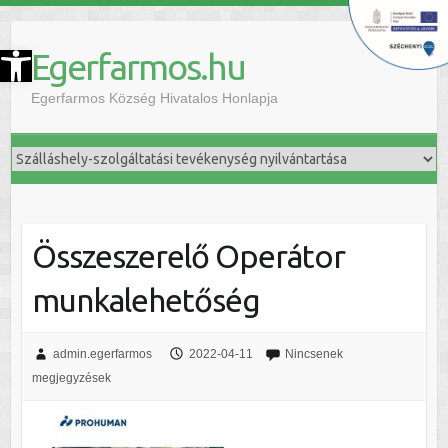
szköztár megnyitása
Egerfarmos.hu
Egerfarmos Község Hivatalos Honlapja
Összeszerelő Operátor
munkalehetőség
admin.egerfarmos
2022-04-11
Nincsenek
megjegyzések