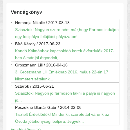
Vendégkönyv
Nemanja Nikolic
/
2017-08-18
Sziasztok! Nagyon szeretném már,hogy Farmos induljon
egy focipálya felújitási pályázaton!...
Bíró Károly
/
2017-06-23
Kandó Kálmánhoz kapcsolódó kerek évfordulók 2017-
ben A már jól átgondolt,...
Groszmann Lili
/
2016-04-16
3. Groszmann Lili Emléknap 2016. május 22-én 17
kilométert sétálunk...
Sztárok
/
2015-06-21
Sziasztok! Nagyon jó farmoson lakni a pálya is nagyon
jó...
Poczokné Blanár Gabr
/
2014-02-06
Tisztelt Érdeklődők! Mindenkit szeretettel várunk az
Óvoda jótékonysági báljára. Jegyek...
Vendégkönyv >>