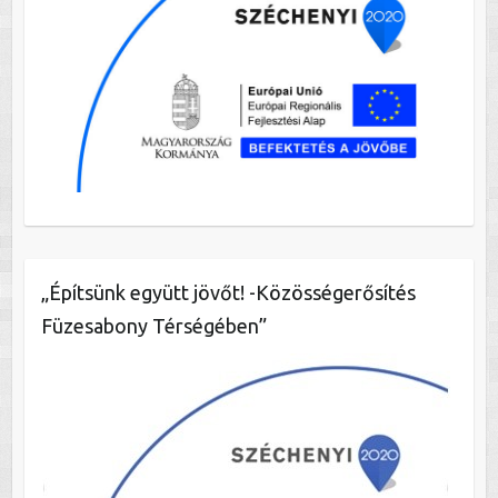
„Építsünk együtt jövőt! -Közösségerősítés
Füzesabony Térségében”