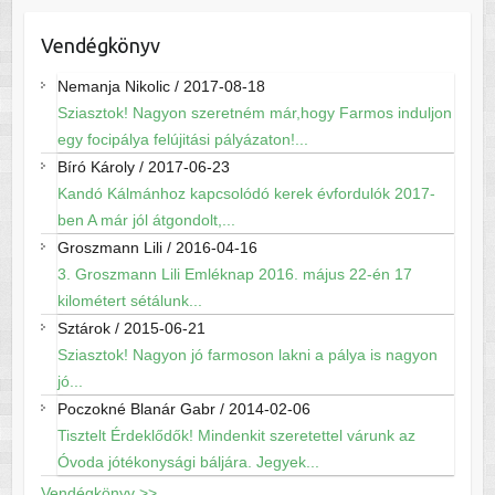
Vendégkönyv
Nemanja Nikolic
/
2017-08-18
Sziasztok! Nagyon szeretném már,hogy Farmos induljon
egy focipálya felújitási pályázaton!...
Bíró Károly
/
2017-06-23
Kandó Kálmánhoz kapcsolódó kerek évfordulók 2017-
ben A már jól átgondolt,...
Groszmann Lili
/
2016-04-16
3. Groszmann Lili Emléknap 2016. május 22-én 17
kilométert sétálunk...
Sztárok
/
2015-06-21
Sziasztok! Nagyon jó farmoson lakni a pálya is nagyon
jó...
Poczokné Blanár Gabr
/
2014-02-06
Tisztelt Érdeklődők! Mindenkit szeretettel várunk az
Óvoda jótékonysági báljára. Jegyek...
Vendégkönyv >>