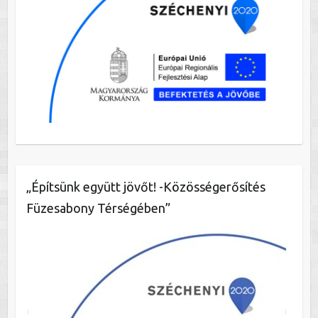
„Építsünk együtt jövőt! -Közösségerősítés
Füzesabony Térségében”