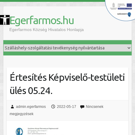
szköztár megnyitása
Egerfarmos.hu
Egerfarmos Község Hivatalos Honlapja
Értesítés Képviselő-testületi
ülés 05.24.
admin.egerfarmos
2022-05-17
Nincsenek
megjegyzések