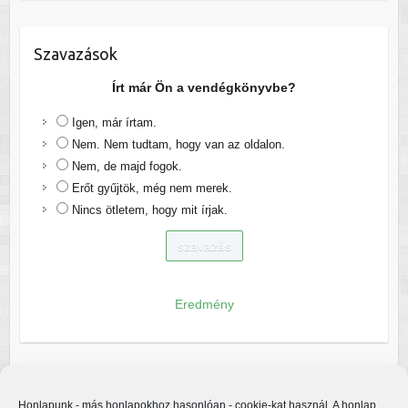
Szavazások
Írt már Ön a vendégkönyvbe?
Igen, már írtam.
Nem. Nem tudtam, hogy van az oldalon.
Nem, de majd fogok.
Erőt gyűjtök, még nem merek.
Nincs ötletem, hogy mit írjak.
Eredmény
Honlapunk - más honlapokhoz hasonlóan - cookie-kat használ. A honlap