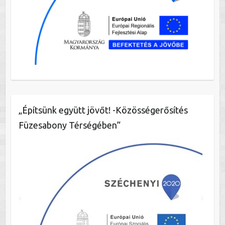
„Építsünk együtt jövőt! -Közösségerősítés
Füzesabony Térségében”