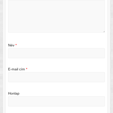
Név
*
E-mail cím
*
Honlap