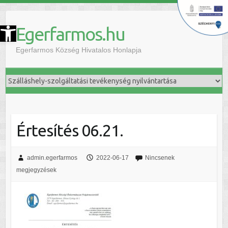
szköztár megnyitása
Egerfarmos.hu
Egerfarmos Község Hivatalos Honlapja
Értesítés 06.21.
admin.egerfarmos
2022-06-17
Nincsenek
megjegyzések