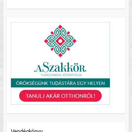
Vendégkönyv