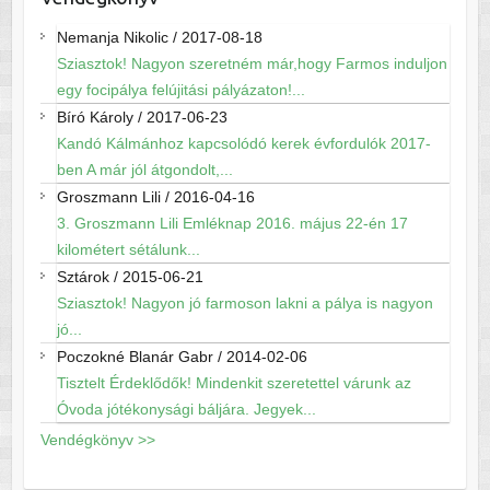
Nemanja Nikolic
/
2017-08-18
Sziasztok! Nagyon szeretném már,hogy Farmos induljon
egy focipálya felújitási pályázaton!...
Bíró Károly
/
2017-06-23
Kandó Kálmánhoz kapcsolódó kerek évfordulók 2017-
ben A már jól átgondolt,...
Groszmann Lili
/
2016-04-16
3. Groszmann Lili Emléknap 2016. május 22-én 17
kilométert sétálunk...
Sztárok
/
2015-06-21
Sziasztok! Nagyon jó farmoson lakni a pálya is nagyon
jó...
Poczokné Blanár Gabr
/
2014-02-06
Tisztelt Érdeklődők! Mindenkit szeretettel várunk az
Óvoda jótékonysági báljára. Jegyek...
Vendégkönyv >>