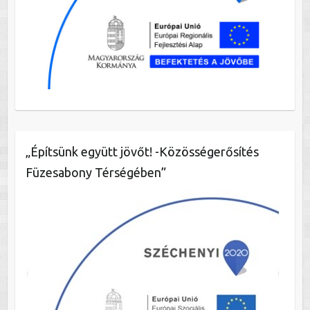
„Építsünk együtt jövőt! -Közösségerősítés
Füzesabony Térségében”