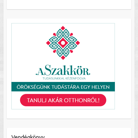
Vendégkönyv