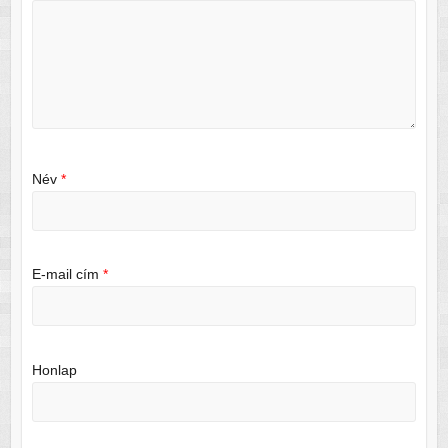
Név
*
E-mail cím
*
Honlap