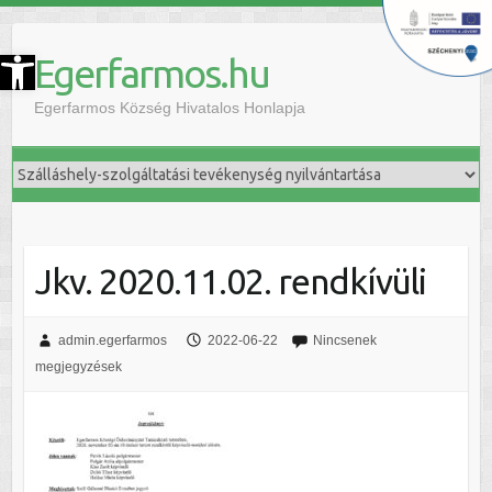
szköztár megnyitása
Egerfarmos.hu
Egerfarmos Község Hivatalos Honlapja
Jkv. 2020.11.02. rendkívüli
admin.egerfarmos
2022-06-22
Nincsenek
megjegyzések