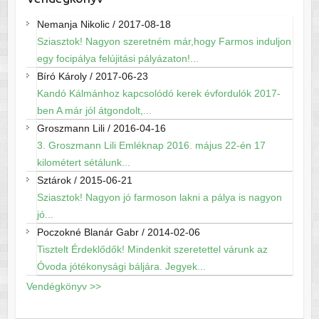
Nemanja Nikolic
/
2017-08-18
Sziasztok! Nagyon szeretném már,hogy Farmos induljon
egy focipálya felújitási pályázaton!...
Bíró Károly
/
2017-06-23
Kandó Kálmánhoz kapcsolódó kerek évfordulók 2017-
ben A már jól átgondolt,...
Groszmann Lili
/
2016-04-16
3. Groszmann Lili Emléknap 2016. május 22-én 17
kilométert sétálunk...
Sztárok
/
2015-06-21
Sziasztok! Nagyon jó farmoson lakni a pálya is nagyon
jó...
Poczokné Blanár Gabr
/
2014-02-06
Tisztelt Érdeklődők! Mindenkit szeretettel várunk az
Óvoda jótékonysági báljára. Jegyek...
Vendégkönyv >>