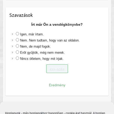
Szavazások
Írt már Ön a vendégkönyvbe?
Igen, már írtam.
Nem. Nem tudtam, hogy van az oldalon.
Nem, de majd fogok.
Erőt gyűjtök, még nem merek.
Nincs ötletem, hogy mit írjak.
Eredmény
Honlapunk - más honlapokhoz hasonlóan - cookie-kat használ. A honlap