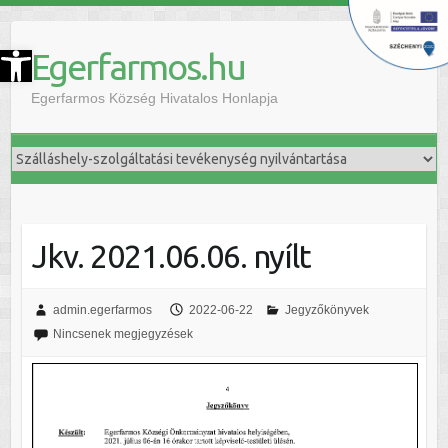
szköztár megnyitása
Egerfarmos.hu
Egerfarmos Község Hivatalos Honlapja
Jkv. 2021.06.06. nyílt
admin.egerfarmos
2022-06-22
Jegyzőkönyvek
Nincsenek megjegyzések