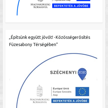
„Építsünk együtt jövőt! -Közösségerősítés
Füzesabony Térségében”