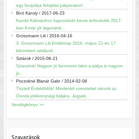
egy focipálya felújitási pályázaton!...
Bíró Károly
/
2017-06-23
Kandó Kálmánhoz kapcsolódó kerek évfordulók 2017-
ben A már jól átgondolt,...
Groszmann Lili
/
2016-04-16
3. Groszmann Lili Emléknap 2016. május 22-én 17
kilométert sétálunk...
Sztárok
/
2015-06-21
Sziasztok! Nagyon jó farmoson lakni a pálya is nagyon
jó...
Poczokné Blanár Gabr
/
2014-02-06
Tisztelt Érdeklődők! Mindenkit szeretettel várunk az
Óvoda jótékonysági báljára. Jegyek...
Vendégkönyv >>
Szavazások