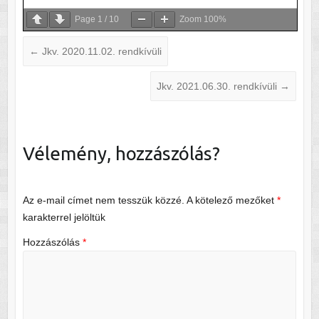
Page
1
/
10
Zoom
100%
←
Jkv. 2020.11.02. rendkívüli
Jkv. 2021.06.30. rendkívüli
→
Vélemény, hozzászólás?
Az e-mail címet nem tesszük közzé.
A kötelező mezőket
*
karakterrel jelöltük
Hozzászólás
*