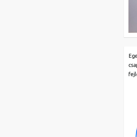
Ege
csa
fej