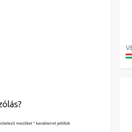
zólás?
 kötelező mezőket
*
karakterrel jelöltük