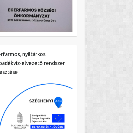
rfarmos, nyíltárkos
padékvíz-elvezető rendszer
lesztése