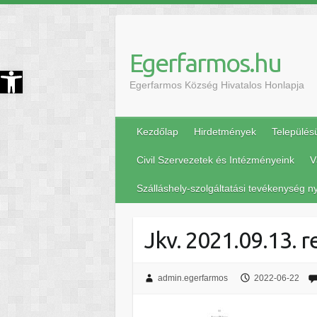
Egerfarmos.hu
szköztár megnyitása
Egerfarmos Község Hivatalos Honlapja
Kezdőlap
Hirdetmények
Település
Civil Szervezetek és Intézményeink
V
Szálláshely-szolgáltatási tevékenység ny
Jkv. 2021.09.13. r
admin.egerfarmos
2022-06-22