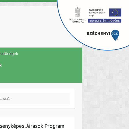
hetőségek
k
esés
senyképes Járások Program