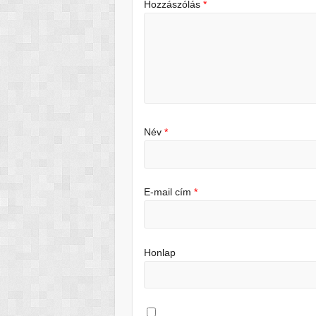
Hozzászólás
*
Név
*
E-mail cím
*
Honlap