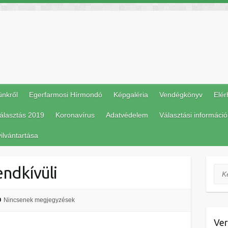
ünkről
Egerfarmosi Hírmondó
Képgaléria
Vendégkönyv
Elér
álasztás 2019
Koronavírus
Adatvédelem
Választási információ
ilvántartása
endkívüli
Ker
Nincsenek megjegyzések
Ver