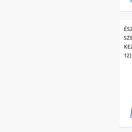
ÉS
SZ
KE
12)