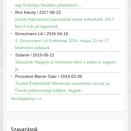
egy focipálya felújitási pályázaton!...
Bíró Károly
/
2017-06-23
Kandó Kálmánhoz kapcsolódó kerek évfordulók 2017-
ben A már jól átgondolt,...
Groszmann Lili
/
2016-04-16
3. Groszmann Lili Emléknap 2016. május 22-én 17
kilométert sétálunk...
Sztárok
/
2015-06-21
Sziasztok! Nagyon jó farmoson lakni a pálya is nagyon
jó...
Poczokné Blanár Gabr
/
2014-02-06
Tisztelt Érdeklődők! Mindenkit szeretettel várunk az
Óvoda jótékonysági báljára. Jegyek...
Vendégkönyv >>
Szavazások