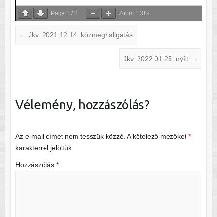
Page
1
/
2
Zoom
100%
←
Jkv. 2021.12.14. közmeghallgatás
Jkv. 2022.01.25. nyílt
→
Vélemény, hozzászólás?
Az e-mail címet nem tesszük közzé.
A kötelező mezőket
*
karakterrel jelöltük
Hozzászólás
*