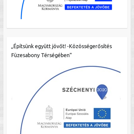
„Építsünk együtt jövőt! -Közösségerősítés
Füzesabony Térségében”