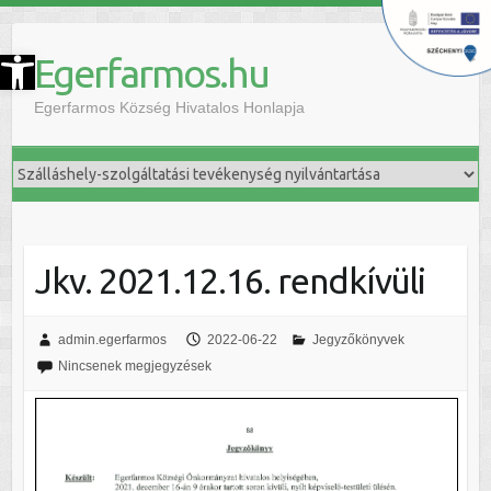
szköztár megnyitása
Egerfarmos.hu
Egerfarmos Község Hivatalos Honlapja
Jkv. 2021.12.16. rendkívüli
admin.egerfarmos
2022-06-22
Jegyzőkönyvek
Nincsenek megjegyzések