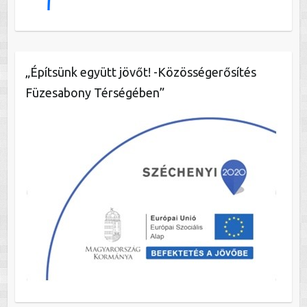
„Építsünk együtt jövőt! -Közösségerősítés
Füzesabony Térségében”