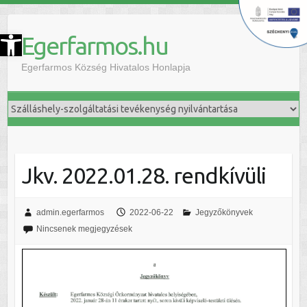
szköztár megnyitása
Egerfarmos.hu
Egerfarmos Község Hivatalos Honlapja
Jkv. 2022.01.28. rendkívüli
admin.egerfarmos
2022-06-22
Jegyzőkönyvek
Nincsenek megjegyzések