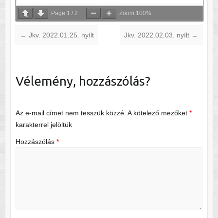
Page
1
/
2
Zoom
100%
←
Jkv. 2022.01.25. nyílt
Jkv. 2022.02.03. nyílt
→
Vélemény, hozzászólás?
Az e-mail címet nem tesszük közzé.
A kötelező mezőket
*
karakterrel jelöltük
Hozzászólás
*