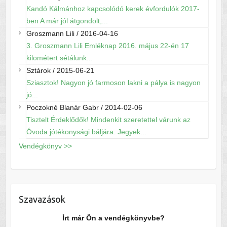
Kandó Kálmánhoz kapcsolódó kerek évfordulók 2017-
ben A már jól átgondolt,...
Groszmann Lili
/
2016-04-16
3. Groszmann Lili Emléknap 2016. május 22-én 17
kilométert sétálunk...
Sztárok
/
2015-06-21
Sziasztok! Nagyon jó farmoson lakni a pálya is nagyon
jó...
Poczokné Blanár Gabr
/
2014-02-06
Tisztelt Érdeklődők! Mindenkit szeretettel várunk az
Óvoda jótékonysági báljára. Jegyek...
Vendégkönyv >>
Szavazások
Írt már Ön a vendégkönyvbe?