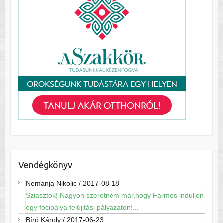
Vendégkönyv
Nemanja Nikolic
/
2017-08-18
Sziasztok! Nagyon szeretném már,hogy Farmos induljon
egy focipálya felújitási pályázaton!...
Bíró Károly
/
2017-06-23