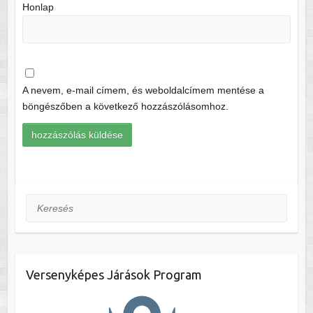
Honlap
A nevem, e-mail címem, és weboldalcímem mentése a
böngészőben a következő hozzászólásomhoz.
Keresés
Versenyképes Járások Program