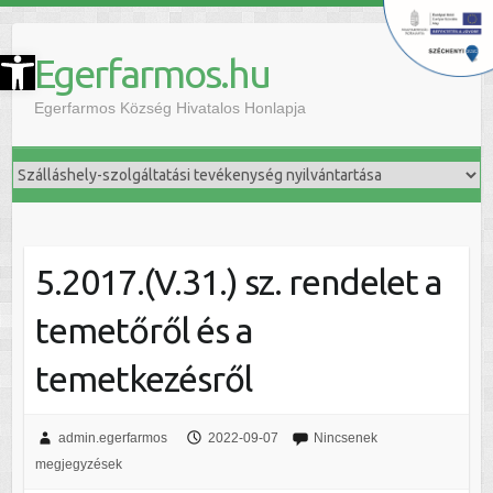
szköztár megnyitása
Egerfarmos.hu
Egerfarmos Község Hivatalos Honlapja
5.2017.(V.31.) sz. rendelet a
temetőről és a
temetkezésről
admin.egerfarmos
2022-09-07
Nincsenek
megjegyzések