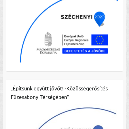
„Építsünk együtt jövőt! -Közösségerősítés
Füzesabony Térségében”