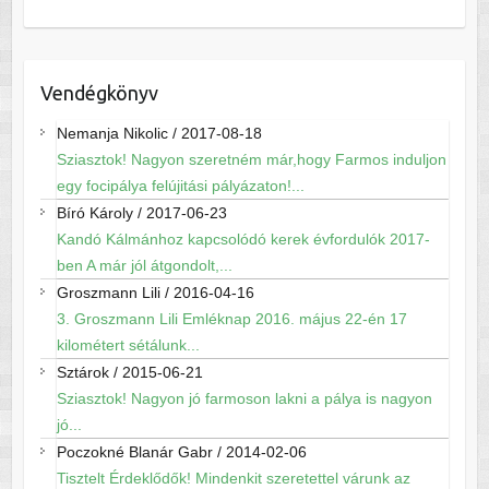
Vendégkönyv
Nemanja Nikolic
/
2017-08-18
Sziasztok! Nagyon szeretném már,hogy Farmos induljon
egy focipálya felújitási pályázaton!...
Bíró Károly
/
2017-06-23
Kandó Kálmánhoz kapcsolódó kerek évfordulók 2017-
ben A már jól átgondolt,...
Groszmann Lili
/
2016-04-16
3. Groszmann Lili Emléknap 2016. május 22-én 17
kilométert sétálunk...
Sztárok
/
2015-06-21
Sziasztok! Nagyon jó farmoson lakni a pálya is nagyon
jó...
Poczokné Blanár Gabr
/
2014-02-06
Tisztelt Érdeklődők! Mindenkit szeretettel várunk az