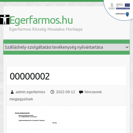
szköztár megnyitása
Egerfarmos.hu
Egerfarmos Község Hivatalos Honlapja
00000002
admin.egerfarmos
2022-09-12
Nincsenek
megjegyzések