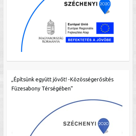
„Építsünk együtt jövőt! -Közösségerősítés
Füzesabony Térségében”