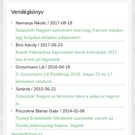
Vendégkönyv
Nemanja Nikolic
/
2017-08-18
Sziasztok! Nagyon szeretném már,hogy Farmos induljon
egy focipálya felújitási pályázaton!...
Bíró Károly
/
2017-06-23
Kandó Kálmánhoz kapcsolódó kerek évfordulók 2017-
ben A már jól átgondolt,...
Groszmann Lili
/
2016-04-16
3. Groszmann Lili Emléknap 2016. május 22-én 17
kilométert sétálunk...
Sztárok
/
2015-06-21
Sziasztok! Nagyon jó farmoson lakni a pálya is nagyon
jó...
Poczokné Blanár Gabr
/
2014-02-06
Tisztelt Érdeklődők! Mindenkit szeretettel várunk az
Óvoda jótékonysági báljára. Jegyek...
Vendégkönyv >>