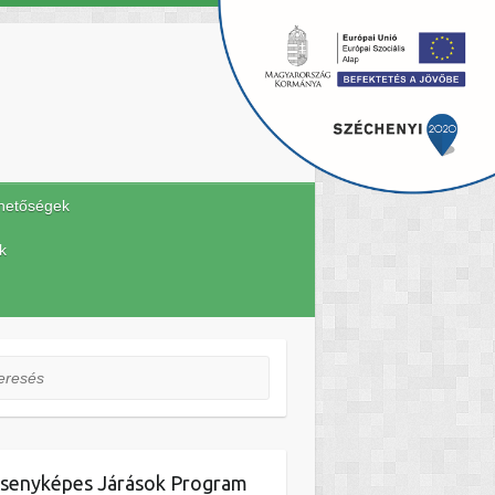
hetőségek
k
esés
senyképes Járások Program