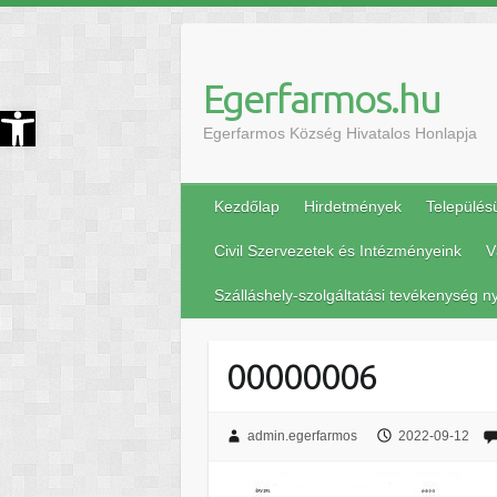
Egerfarmos.hu
szköztár megnyitása
Egerfarmos Község Hivatalos Honlapja
Kezdőlap
Hirdetmények
Település
Civil Szervezetek és Intézményeink
V
Szálláshely-szolgáltatási tevékenység ny
00000006
admin.egerfarmos
2022-09-12