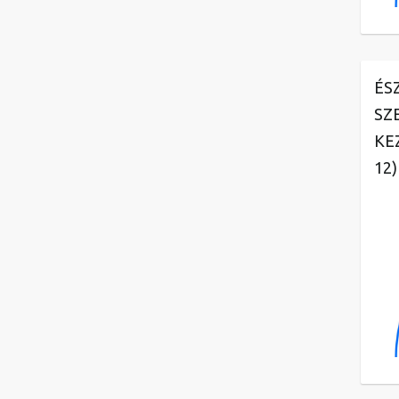
ÉS
SZ
KE
12)