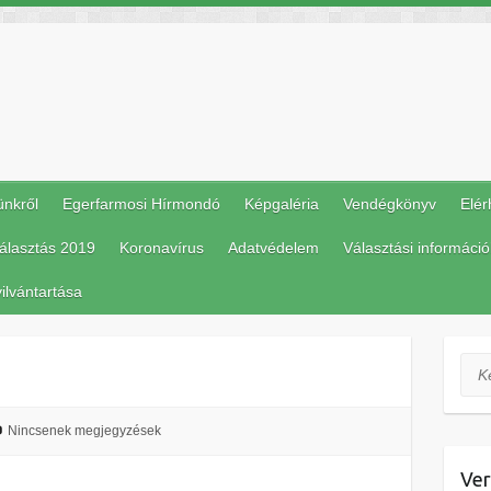
ünkről
Egerfarmosi Hírmondó
Képgaléria
Vendégkönyv
Elér
álasztás 2019
Koronavírus
Adatvédelem
Választási információ
ilvántartása
Ker
Nincsenek megjegyzések
Ver