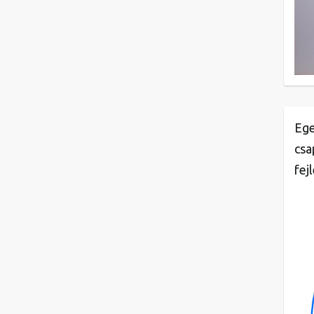
Ege
csa
fej