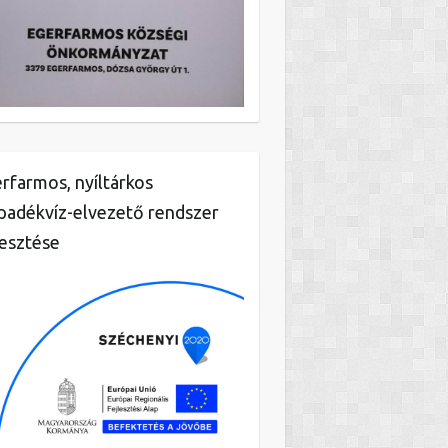
rfarmos, nyíltárkos
padékvíz-elvezető rendszer
lesztése