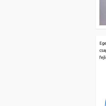
Ege
csa
fej