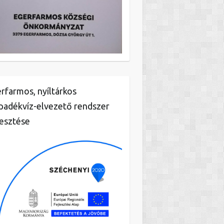
rfarmos, nyíltárkos
padékvíz-elvezető rendszer
lesztése