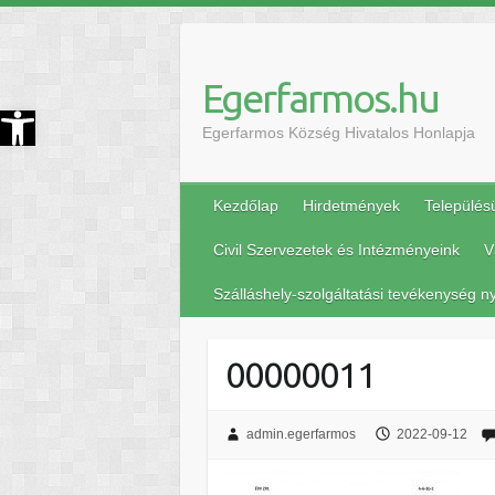
Egerfarmos.hu
szköztár megnyitása
Egerfarmos Község Hivatalos Honlapja
Kezdőlap
Hirdetmények
Település
Civil Szervezetek és Intézményeink
V
Szálláshely-szolgáltatási tevékenység ny
00000011
admin.egerfarmos
2022-09-12