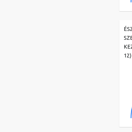
ÉS
SZ
KE
12)