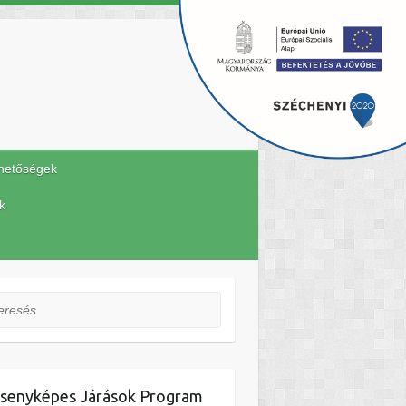
hetőségek
k
esés
senyképes Járások Program