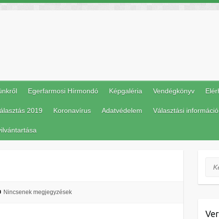
ünkről
Egerfarmosi Hírmondó
Képgaléria
Vendégkönyv
Elér
álasztás 2019
Koronavírus
Adatvédelem
Választási információ
ilvántartása
Ker
Nincsenek megjegyzések
Ver